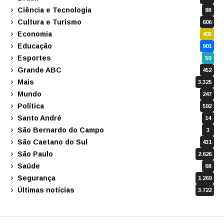
Ciência e Tecnologia
88
Cultura e Turismo
606
Economia
403
Educação
901
Esportes
50
Grande ABC
452
Mais
3.325
Mundo
247
Política
592
Santo André
14
São Bernardo do Campo
3
São Caetano do Sul
431
São Paulo
2.626
Saúde
68
Segurança
1.269
Últimas notícias
3.722