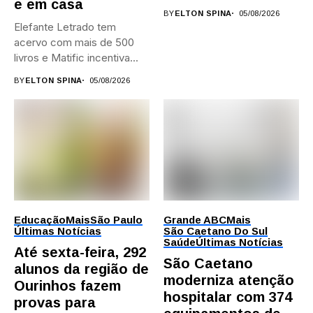
e em casa
BY
ELTON SPINA
05/08/2026
Elefante Letrado tem
acervo com mais de 500
livros e Matific incentiva...
BY
ELTON SPINA
05/08/2026
Educação
Mais
São Paulo
Grande ABC
Mais
Últimas Notícias
São Caetano Do Sul
Saúde
Últimas Notícias
Até sexta-feira, 292
São Caetano
alunos da região de
moderniza atenção
Ourinhos fazem
hospitalar com 374
provas para