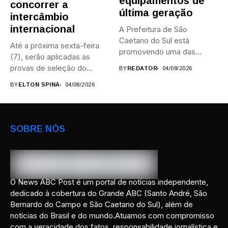
equipamentos de
concorrer a
última geração
intercâmbio
internacional
A Prefeitura de São
Caetano do Sul está
Até a próxima sexta-feira
promovendo uma das
(7), serão aplicadas as
maiores...
provas de seleção do...
BY
REDATOR
04/08/2026
BY
ELTON SPINA
04/08/2026
SOBRE NÓS
O News ABC Post é um portal de notícias independente,
dedicado à cobertura do Grande ABC (Santo André, São
Bernardo do Campo e São Caetano do Sul), além de
notícias do Brasil e do mundo.Atuamos com compromisso
com a veracidade dos fatos, responsabilidade jornalística e