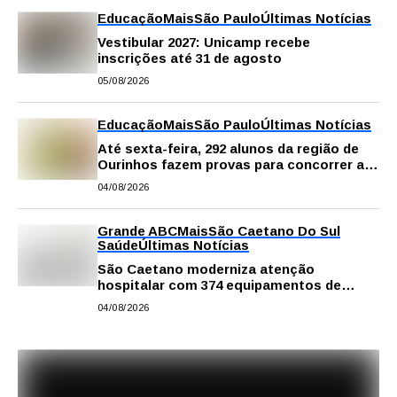
Educação
Mais
São Paulo
Últimas Notícias
Vestibular 2027: Unicamp recebe
inscrições até 31 de agosto
05/08/2026
Educação
Mais
São Paulo
Últimas Notícias
Até sexta-feira, 292 alunos da região de
Ourinhos fazem provas para concorrer a
intercâmbio internacional
04/08/2026
Grande ABC
Mais
São Caetano Do Sul
Saúde
Últimas Notícias
São Caetano moderniza atenção
hospitalar com 374 equipamentos de
última geração
04/08/2026