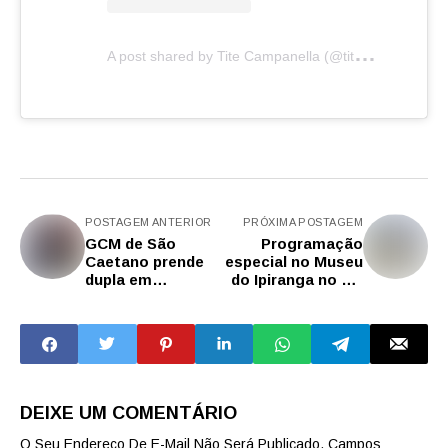
A
post shared by Tite Campanella (@titecampanella)
POSTAGEM ANTERIOR
PRÓXIMA POSTAGEM
GCM de São
Programação
Caetano prende
especial no Museu
dupla em
do Ipiranga no dia
flagrante após
7 de setembro
furto em
estabelecimento
no Bairro Santa
Paula
DEIXE UM COMENTÁRIO
O Seu Endereço De E-Mail Não Será Publicado.
Campos