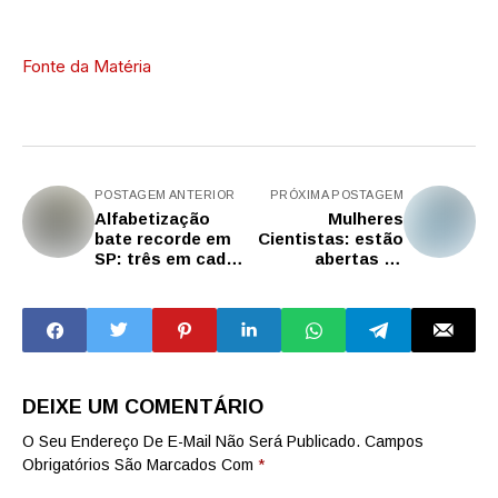
Fonte da Matéria
POSTAGEM ANTERIOR
PRÓXIMA POSTAGEM
Alfabetização
Mulheres
bate recorde em
Cientistas: estão
SP: três em cada
abertas as
quatro crianças já
inscrições para o
sabem ler aos 7
Prêmio Ester
anos
Sabino
DEIXE UM COMENTÁRIO
O Seu Endereço De E-Mail Não Será Publicado.
Campos
Obrigatórios São Marcados Com
*