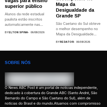
vagas para ensino
Mapa da
superior público
Desigualdade da
Alunos da rede estadual
Grande SP
paulista estão inscritos
São Caetano do Sul obteve
automaticamente nas
o melhor desempenho no
provas; Candidatos da...
BY
ELTON SPINA
06/08/2026
Mapa da Desigualdade...
BY
REDATOR
06/08/2026
SOBRE NÓS
O News ABC Post é um portal de notícias independente,
dedicado à cobertura do Grande ABC (Santo André, São
Bernardo do Campo e São Caetano do Sul), além de
notícias do Brasil e do mundo.Atuamos com compromisso