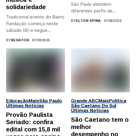
São Paulo atendem
solidariedade
diferentes perfis de
Tradicional evento do Bairro
artistas, produtores,...
BY
ELTON SPINA
07/08/2026
Fundação começa neste
sábado (8) e segue
durante...
BY
REDATOR
07/08/2026
Educação
Mais
São Paulo
Grande ABC
Mais
Política
Últimas Notícias
São Caetano Do Sul
Últimas Notícias
Provão Paulista
São Caetano tem o
Seriado: confira
melhor
edital com 15,8 mil
desempenho no