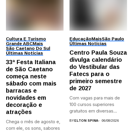
Cultura E Turismo
Educação
Mais
São Paulo
Grande ABC
Mais
Últimas Notícias
São Caetano Do Sul
Centro Paula Souza
Últimas Notícias
divulga calendário
33ª Festa Italiana
do Vestibular das
de São Caetano
Fatecs para o
começa neste
primeiro semestre
sábado com mais
de 2027
barracas e
novidades em
Com vagas para mais de
decoração e
100 cursos superiores
gratuitos em diversas
atrações
áreas,...
Chega o mês de agosto e,
BY
ELTON SPINA
06/08/2026
com ele, os sons, sabores