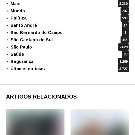
Mais
3.330
Mundo
247
Política
593
Santo André
14
São Bernardo do Campo
3
São Caetano do Sul
433
São Paulo
2.629
Saúde
68
Segurança
1.269
Últimas notícias
3.727
ARTIGOS RELACIONADOS