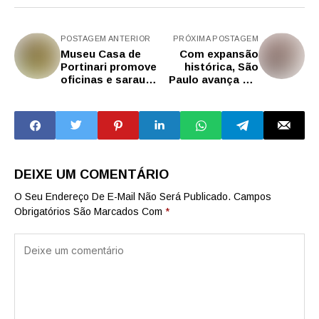
POSTAGEM ANTERIOR
PRÓXIMA POSTAGEM
Museu Casa de
Com expansão
Portinari promove
histórica, São
oficinas e sarau
Paulo avança em
musical em
134% número de
celebração ao
estudantes no
nascimento do
ensino técnico
artista de
Brodowski (SP)
DEIXE UM COMENTÁRIO
O Seu Endereço De E-Mail Não Será Publicado.
Campos
Obrigatórios São Marcados Com
*