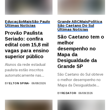
Educação
Mais
São Paulo
Grande ABC
Mais
Política
Últimas Notícias
São Caetano Do Sul
Últimas Notícias
Provão Paulista
São Caetano tem o
Seriado: confira
melhor
edital com 15,8 mil
desempenho no
vagas para ensino
Mapa da
superior público
Desigualdade da
Alunos da rede estadual
Grande SP
paulista estão inscritos
São Caetano do Sul obteve
automaticamente nas
o melhor desempenho no
provas; Candidatos da...
BY
ELTON SPINA
06/08/2026
Mapa da Desigualdade...
BY
REDATOR
06/08/2026