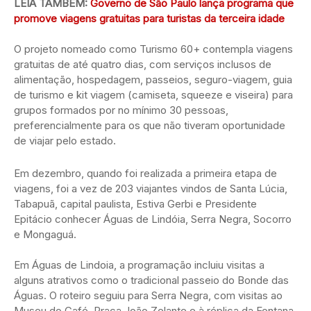
LEIA TAMBÉM:
Governo de São Paulo lança programa que
promove viagens gratuitas para turistas da terceira idade
O projeto nomeado como Turismo 60+ contempla viagens
gratuitas de até quatro dias, com serviços inclusos de
alimentação, hospedagem, passeios, seguro-viagem, guia
de turismo e kit viagem (camiseta, squeeze e viseira) para
grupos formados por no mínimo 30 pessoas,
preferencialmente para os que não tiveram oportunidade
de viajar pelo estado.
Em dezembro, quando foi realizada a primeira etapa de
viagens, foi a vez de 203 viajantes vindos de Santa Lúcia,
Tabapuã, capital paulista, Estiva Gerbi e Presidente
Epitácio conhecer Águas de Lindóia, Serra Negra, Socorro
e Mongaguá.
Em Águas de Lindoia, a programação incluiu visitas a
alguns atrativos como o tradicional passeio do Bonde das
Águas. O roteiro seguiu para Serra Negra, com visitas ao
Museu do Café, Praça João Zelante e à réplica da Fontana