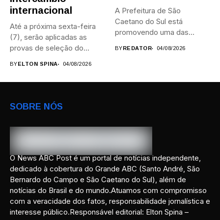
internacional
A Prefeitura de São
Caetano do Sul está
Até a próxima sexta-feira
promovendo uma das
(7), serão aplicadas as
maiores...
provas de seleção do...
BY
REDATOR
04/08/2026
BY
ELTON SPINA
04/08/2026
SOBRE NÓS
O News ABC Post é um portal de notícias independente,
dedicado à cobertura do Grande ABC (Santo André, São
Bernardo do Campo e São Caetano do Sul), além de
notícias do Brasil e do mundo.Atuamos com compromisso
com a veracidade dos fatos, responsabilidade jornalística e
interesse público.Responsável editorial: Elton Spina –