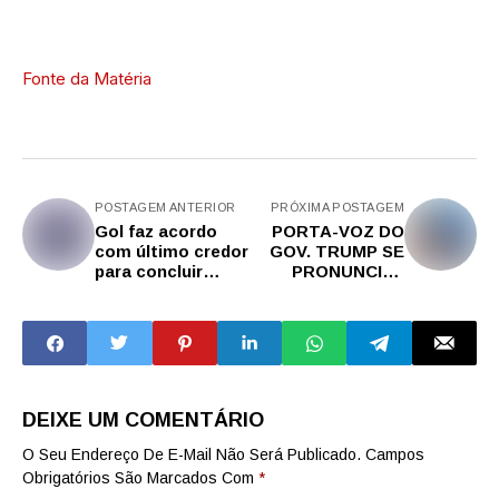
Fonte da Matéria
POSTAGEM ANTERIOR
PRÓXIMA POSTAGEM
Gol faz acordo
PORTA-VOZ DO
com último credor
GOV. TRUMP SE
para concluir
PRONUNCIA -
recuperação
NOVO PAPA LEÃO
judicial
XIV, MEGA
OPERAÇÃO DE
RESGATE NA
VENEZUELA
DEIXE UM COMENTÁRIO
O Seu Endereço De E-Mail Não Será Publicado.
Campos
Obrigatórios São Marcados Com
*