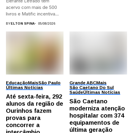
Elefante Letrado tem
acervo com mais de 500
livros e Matific incentiva...
BY
ELTON SPINA
05/08/2026
Educação
Mais
São Paulo
Grande ABC
Mais
Últimas Notícias
São Caetano Do Sul
Saúde
Últimas Notícias
Até sexta-feira, 292
São Caetano
alunos da região de
moderniza atenção
Ourinhos fazem
hospitalar com 374
provas para
equipamentos de
concorrer a
última geração
intercâmbio