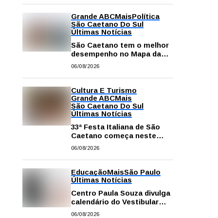
Grande ABC
Mais
Política
São Caetano Do Sul
Últimas Notícias
São Caetano tem o melhor
desempenho no Mapa da
Desigualdade da Grande SP
06/08/2026
Cultura E Turismo
Grande ABC
Mais
São Caetano Do Sul
Últimas Notícias
33ª Festa Italiana de São
Caetano começa neste
sábado com mais barracas
06/08/2026
e novidades em decoração
e atrações
Educação
Mais
São Paulo
Últimas Notícias
Centro Paula Souza divulga
calendário do Vestibular
das Fatecs para o primeiro
06/08/2026