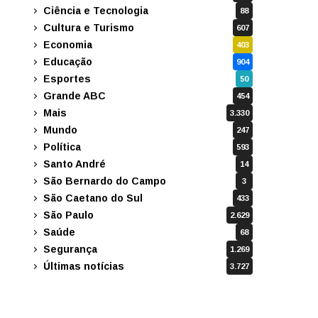
Ciência e Tecnologia
88
Cultura e Turismo
607
Economia
403
Educação
904
Esportes
50
Grande ABC
454
Mais
3.330
Mundo
247
Política
593
Santo André
14
São Bernardo do Campo
3
São Caetano do Sul
433
São Paulo
2.629
Saúde
68
Segurança
1.269
Últimas notícias
3.727