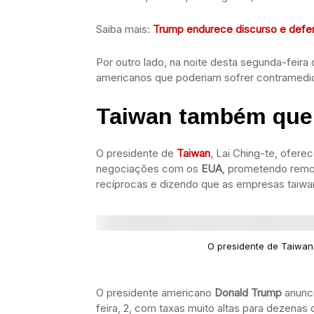
Saiba mais:
Trump endurece discurso e defen
Por outro lado, na noite desta segunda-feira
americanos que poderiam sofrer contramedida
Taiwan também quer 
O presidente de
Taiwan
, Lai Ching-te, ofere
negociações com os
EUA
, prometendo remo
recíprocas e dizendo que as empresas taiw
O presidente de Taiwan
O presidente americano
Donald Trump
anunci
feira, 2, com taxas muito altas para dezena