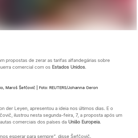
m propostas de zerar as tarifas alfandegárias sobre
 guerra comercial com os
Estados Unidos
.
o, Maroš Šefčovič | Foto: REUTERS/Johanna Geron
von der Leyen, apresentou a ideia nos últimos dias. E o
vič, ilustrou nesta segunda-feira, 7, a proposta após um
pautas comerciais dos países da
União Europeia
.
mos esperar para sempre”, disse Šefčovič.