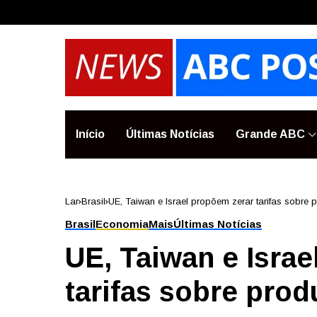
Início
Últimas Notícias
Grande ABC
Lar
Brasil
UE, Taiwan e Israel propõem zerar tarifas sobre
Brasil
Economia
Mais
Últimas Notícias
UE, Taiwan e Isra
tarifas sobre pro