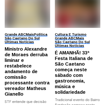
Grande ABC
Mais
Política
Cultura E Turismo
São Caetano Do Sul
Grande ABC
Mais
Últimas Notícias
São Caetano Do Sul
Últimas Notícias
Ministro Alexandre
É AMANHÃ! 33ª
de Moraes derruba
Festa Italiana de
liminar e
São Caetano
restabelece
começa neste
andamento de
sábado com
comissão
gastronomia,
processante contra
música e
vereador Matheus
solidariedade
Gianello
Tradicional evento do Bairro
STF entende que decisão
Fundação começa neste