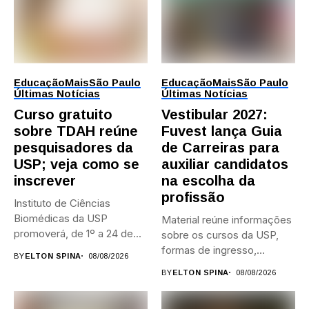
Educação
Mais
São Paulo
Educação
Mais
São Paulo
Últimas Notícias
Últimas Notícias
Curso gratuito
Vestibular 2027:
sobre TDAH reúne
Fuvest lança Guia
pesquisadores da
de Carreiras para
USP; veja como se
auxiliar candidatos
inscrever
na escolha da
profissão
Instituto de Ciências
Biomédicas da USP
Material reúne informações
promoverá, de 1º a 24 de...
sobre os cursos da USP,
formas de ingresso,
BY
ELTON SPINA
08/08/2026
campi,...
BY
ELTON SPINA
08/08/2026