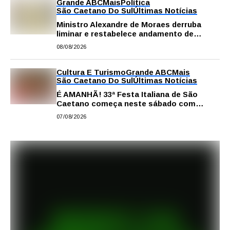
Grande ABC
Mais
Política
São Caetano Do Sul
Últimas Notícias
Ministro Alexandre de Moraes derruba
liminar e restabelece andamento de
comissão processante contra vereador
08/08/2026
Matheus Gianello
Cultura E Turismo
Grande ABC
Mais
São Caetano Do Sul
Últimas Notícias
É AMANHÃ! 33ª Festa Italiana de São
Caetano começa neste sábado com
gastronomia, música e solidariedade
07/08/2026