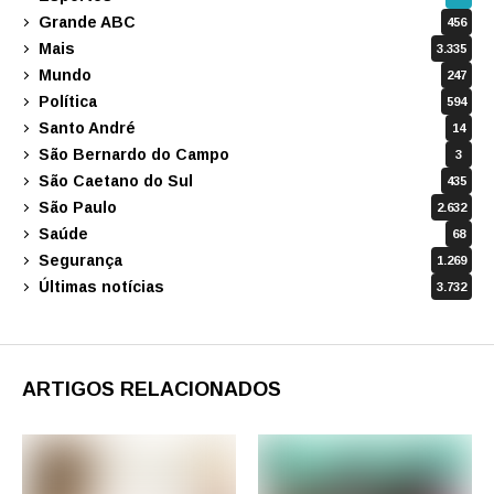
Grande ABC
456
Mais
3.335
Mundo
247
Política
594
Santo André
14
São Bernardo do Campo
3
São Caetano do Sul
435
São Paulo
2.632
Saúde
68
Segurança
1.269
Últimas notícias
3.732
ARTIGOS RELACIONADOS