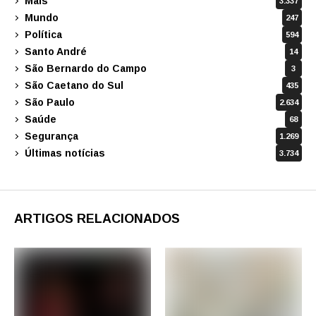
Mais
3.337
Mundo
247
Política
594
Santo André
14
São Bernardo do Campo
3
São Caetano do Sul
435
São Paulo
2.634
Saúde
68
Segurança
1.269
Últimas notícias
3.734
ARTIGOS RELACIONADOS