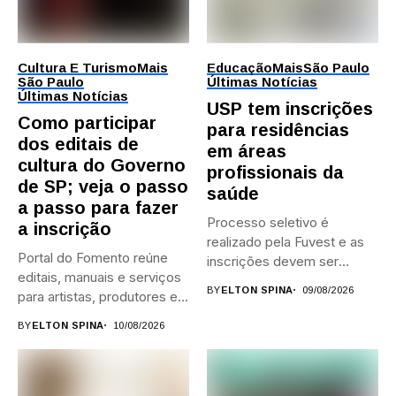
Cultura E Turismo
Mais
Educação
Mais
São Paulo
São Paulo
Últimas Notícias
Últimas Notícias
USP tem inscrições
Como participar
para residências
dos editais de
em áreas
cultura do Governo
profissionais da
de SP; veja o passo
saúde
a passo para fazer
Processo seletivo é
a inscrição
realizado pela Fuvest e as
Portal do Fomento reúne
inscrições devem ser
editais, manuais e serviços
feitas...
BY
ELTON SPINA
09/08/2026
para artistas, produtores e...
BY
ELTON SPINA
10/08/2026