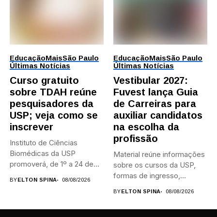
Educação
Mais
São Paulo
Educação
Mais
São Paulo
Últimas Notícias
Últimas Notícias
Curso gratuito
Vestibular 2027:
sobre TDAH reúne
Fuvest lança Guia
pesquisadores da
de Carreiras para
USP; veja como se
auxiliar candidatos
inscrever
na escolha da
profissão
Instituto de Ciências
Biomédicas da USP
Material reúne informações
promoverá, de 1º a 24 de...
sobre os cursos da USP,
formas de ingresso,
BY
ELTON SPINA
08/08/2026
campi,...
BY
ELTON SPINA
08/08/2026