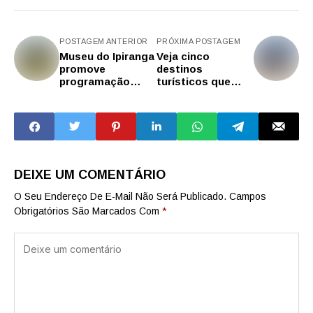
POSTAGEM ANTERIOR
PRÓXIMA POSTAGEM
Museu do Ipiranga
Veja cinco
promove
destinos
programação
turísticos que
especial de férias
trazem memórias
com jogos e
da Revolução de
visitas mediadas
1932
DEIXE UM COMENTÁRIO
O Seu Endereço De E-Mail Não Será Publicado.
Campos
Obrigatórios São Marcados Com
*