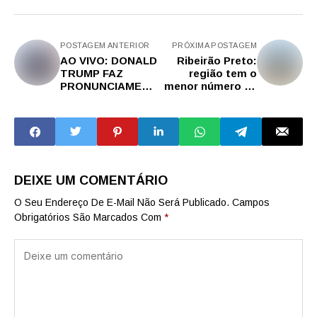
POSTAGEM ANTERIOR
PRÓXIMA POSTAGEM
AO VIVO: DONALD
Ribeirão Preto:
TRUMP FAZ
região tem o
PRONUNCIAMENT
menor número de
O - GRAVE
roubos da história
PERSEGUIÇÃO
em fevereiro
POLÍTICA NA
EUROPA, ELON
MUSK, REAÇÃO..
DEIXE UM COMENTÁRIO
O Seu Endereço De E-Mail Não Será Publicado.
Campos
Obrigatórios São Marcados Com
*