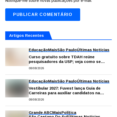
Notifique-me sobre novas publicações por e-mail.
Artigos Recentes
Educação
Mais
São Paulo
Últimas Notícias
Curso gratuito sobre TDAH reúne
pesquisadores da USP; veja como se
inscrever
08/08/2026
Educação
Mais
São Paulo
Últimas Notícias
Vestibular 2027: Fuvest lança Guia de
Carreiras para auxiliar candidatos na
escolha da profissão
08/08/2026
Grande ABC
Mais
Política
São Caetano Do Sul
Últimas Notícias