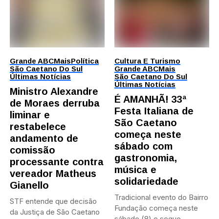
Grande ABC
Mais
Política
Cultura E Turismo
São Caetano Do Sul
Grande ABC
Mais
Últimas Notícias
São Caetano Do Sul
Últimas Notícias
Ministro Alexandre
É AMANHÃ! 33ª
de Moraes derruba
Festa Italiana de
liminar e
São Caetano
restabelece
começa neste
andamento de
sábado com
comissão
gastronomia,
processante contra
música e
vereador Matheus
solidariedade
Gianello
Tradicional evento do Bairro
STF entende que decisão
Fundação começa neste
da Justiça de São Caetano
sábado (8) e segue