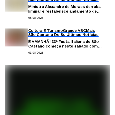
Ministro Alexandre de Moraes derruba
liminar e restabelece andamento de
comissão processante contra vereador
08/08/2026
Matheus Gianello
Cultura E Turismo
Grande ABC
Mais
São Caetano Do Sul
Últimas Notícias
É AMANHÃ! 33ª Festa Italiana de São
Caetano começa neste sábado com
gastronomia, música e solidariedade
07/08/2026