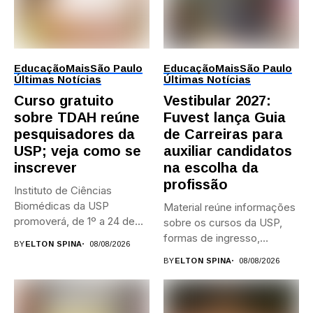
Educação
Mais
São Paulo
Educação
Mais
São Paulo
Últimas Notícias
Últimas Notícias
Curso gratuito
Vestibular 2027:
sobre TDAH reúne
Fuvest lança Guia
pesquisadores da
de Carreiras para
USP; veja como se
auxiliar candidatos
inscrever
na escolha da
profissão
Instituto de Ciências
Biomédicas da USP
Material reúne informações
promoverá, de 1º a 24 de...
sobre os cursos da USP,
formas de ingresso,
BY
ELTON SPINA
08/08/2026
campi,...
BY
ELTON SPINA
08/08/2026