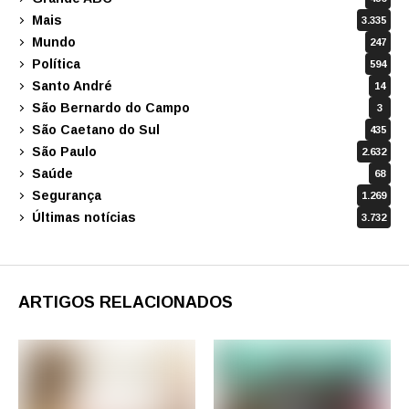
Mais
3.335
Mundo
247
Política
594
Santo André
14
São Bernardo do Campo
3
São Caetano do Sul
435
São Paulo
2.632
Saúde
68
Segurança
1.269
Últimas notícias
3.732
ARTIGOS RELACIONADOS