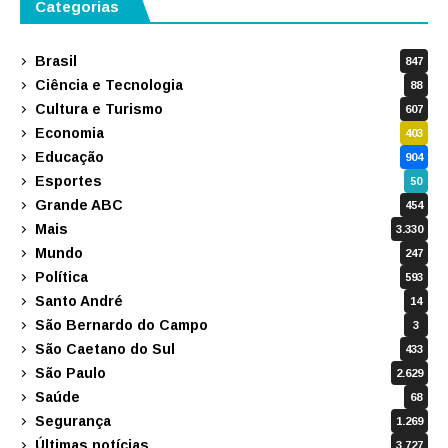
Categorias
Brasil
847
Ciência e Tecnologia
88
Cultura e Turismo
607
Economia
403
Educação
904
Esportes
50
Grande ABC
454
Mais
3.330
Mundo
247
Política
593
Santo André
14
São Bernardo do Campo
3
São Caetano do Sul
433
São Paulo
2.629
Saúde
68
Segurança
1.269
Últimas notícias
3.727