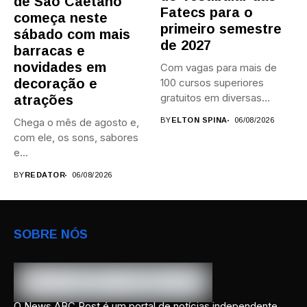
de São Caetano
Fatecs para o
começa neste
primeiro semestre
sábado com mais
de 2027
barracas e
novidades em
Com vagas para mais de
decoração e
100 cursos superiores
gratuitos em diversas
atrações
áreas,...
Chega o mês de agosto e,
BY
ELTON SPINA
06/08/2026
com ele, os sons, sabores
e...
BY
REDATOR
06/08/2026
SOBRE NÓS
O News ABC Post é um portal de notícias independente,