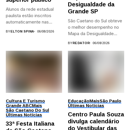
Desigualdade da
Alunos da rede estadual
Grande SP
paulista estão inscritos
São Caetano do Sul obteve
automaticamente nas
o melhor desempenho no
provas; Candidatos da...
BY
ELTON SPINA
06/08/2026
Mapa da Desigualdade...
BY
REDATOR
06/08/2026
Cultura E Turismo
Educação
Mais
São Paulo
Grande ABC
Mais
Últimas Notícias
São Caetano Do Sul
Centro Paula Souza
Últimas Notícias
divulga calendário
33ª Festa Italiana
do Vestibular das