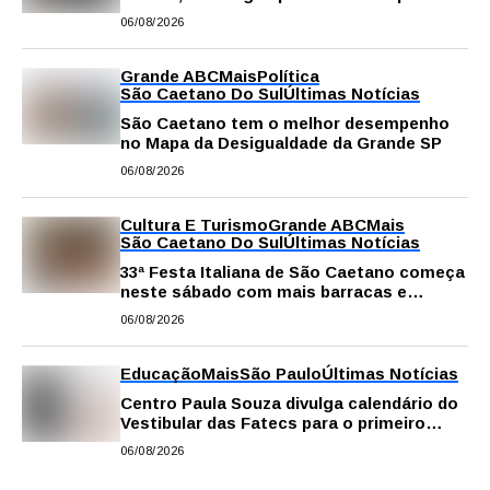
público
06/08/2026
Grande ABC
Mais
Política
São Caetano Do Sul
Últimas Notícias
São Caetano tem o melhor desempenho
no Mapa da Desigualdade da Grande SP
06/08/2026
Cultura E Turismo
Grande ABC
Mais
São Caetano Do Sul
Últimas Notícias
33ª Festa Italiana de São Caetano começa
neste sábado com mais barracas e
novidades em decoração e atrações
06/08/2026
Educação
Mais
São Paulo
Últimas Notícias
Centro Paula Souza divulga calendário do
Vestibular das Fatecs para o primeiro
semestre de 2027
06/08/2026