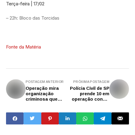
Terça-feira | 17/02
– 22h: Bloco das Torcidas
Fonte da Matéria
POSTAGEM ANTERIOR
PRÓXIMA POSTAGEM
Operação mira
Polícia Civil de SP
organização
prende 10 em
criminosa que
operação contra
planejava ataque
tráfico de drogas
a banco em SP
em Taubaté