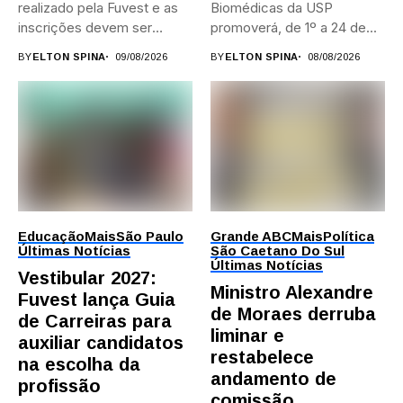
realizado pela Fuvest e as
Biomédicas da USP
inscrições devem ser
promoverá, de 1º a 24 de...
feitas...
BY
ELTON SPINA
09/08/2026
BY
ELTON SPINA
08/08/2026
Educação
Mais
São Paulo
Grande ABC
Mais
Política
Últimas Notícias
São Caetano Do Sul
Últimas Notícias
Vestibular 2027:
Ministro Alexandre
Fuvest lança Guia
de Moraes derruba
de Carreiras para
liminar e
auxiliar candidatos
restabelece
na escolha da
andamento de
profissão
comissão