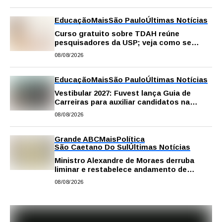
Educação
Mais
São Paulo
Últimas Notícias
Curso gratuito sobre TDAH reúne
pesquisadores da USP; veja como se
inscrever
08/08/2026
Educação
Mais
São Paulo
Últimas Notícias
Vestibular 2027: Fuvest lança Guia de
Carreiras para auxiliar candidatos na
escolha da profissão
08/08/2026
Grande ABC
Mais
Política
São Caetano Do Sul
Últimas Notícias
Ministro Alexandre de Moraes derruba
liminar e restabelece andamento de
comissão processante contra vereador
08/08/2026
Matheus Gianello