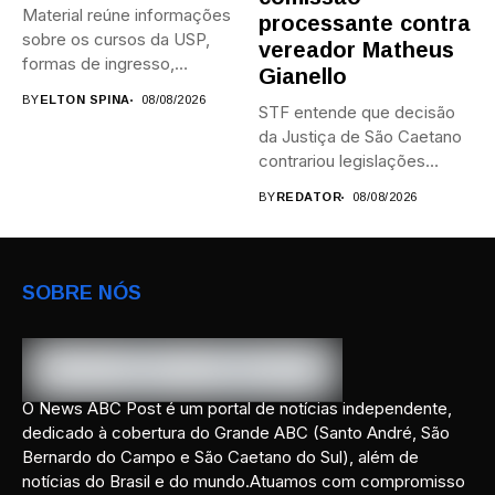
Material reúne informações
processante contra
sobre os cursos da USP,
vereador Matheus
formas de ingresso,
Gianello
campi,...
BY
ELTON SPINA
08/08/2026
STF entende que decisão
da Justiça de São Caetano
contrariou legislações
federais...
BY
REDATOR
08/08/2026
SOBRE NÓS
O News ABC Post é um portal de notícias independente,
dedicado à cobertura do Grande ABC (Santo André, São
Bernardo do Campo e São Caetano do Sul), além de
notícias do Brasil e do mundo.Atuamos com compromisso