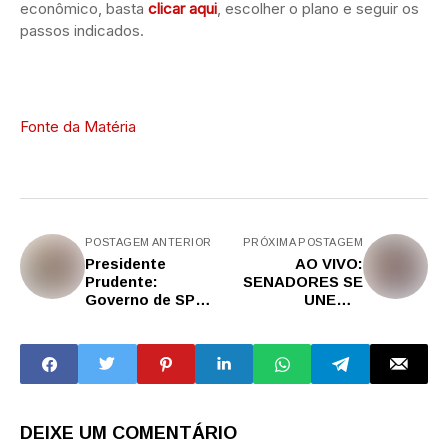
econômico, basta
clicar aqui
, escolher o plano e seguir os
passos indicados.
Fonte da Matéria
POSTAGEM ANTERIOR
PRÓXIMA POSTAGEM
Presidente
AO VIVO:
Prudente:
SENADORES SE
Governo de SP
UNEM E
paga R$ 13,8
ENFRENTAM
milhões em bônus
TOTALITARISMO
a 4.209
DO STF EM MEIO
professores e
A JULGAMENTO,
servidores da rede
MATÉRIA DA
estadual de
THE...
ensino da região
DEIXE UM COMENTÁRIO