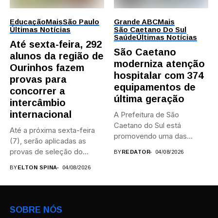
Educação
Mais
São Paulo
Grande ABC
Mais
Últimas Notícias
São Caetano Do Sul
Saúde
Últimas Notícias
Até sexta-feira, 292
São Caetano
alunos da região de
moderniza atenção
Ourinhos fazem
hospitalar com 374
provas para
equipamentos de
concorrer a
última geração
intercâmbio
internacional
A Prefeitura de São
Caetano do Sul está
Até a próxima sexta-feira
promovendo uma das
(7), serão aplicadas as
maiores...
provas de seleção do...
BY
REDATOR
04/08/2026
BY
ELTON SPINA
04/08/2026
SOBRE NÓS