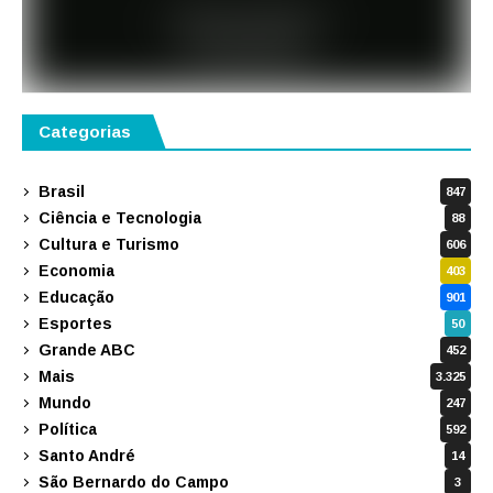
Categorias
Brasil
847
Ciência e Tecnologia
88
Cultura e Turismo
606
Economia
403
Educação
901
Esportes
50
Grande ABC
452
Mais
3.325
Mundo
247
Política
592
Santo André
14
São Bernardo do Campo
3