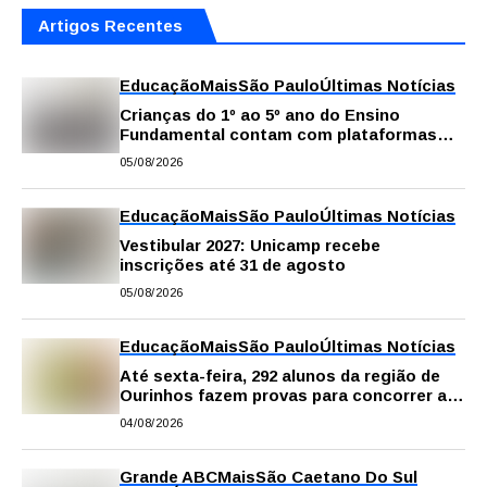
Artigos Recentes
Educação
Mais
São Paulo
Últimas Notícias
Crianças do 1º ao 5º ano do Ensino
Fundamental contam com plataformas
digitais para apoiar estudos na escola e
05/08/2026
em casa
Educação
Mais
São Paulo
Últimas Notícias
Vestibular 2027: Unicamp recebe
inscrições até 31 de agosto
05/08/2026
Educação
Mais
São Paulo
Últimas Notícias
Até sexta-feira, 292 alunos da região de
Ourinhos fazem provas para concorrer a
intercâmbio internacional
04/08/2026
Grande ABC
Mais
São Caetano Do Sul