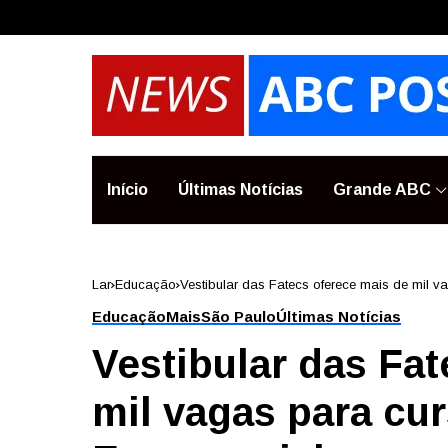
Início
Últimas Notícias
Grande ABC
Lar
Educação
Vestibular das Fatecs oferece mais de mil 
Educação
Mais
São Paulo
Últimas Notícias
Vestibular das Fa
mil vagas para cu