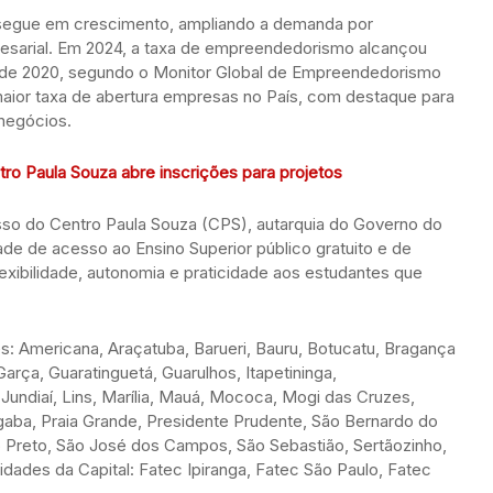
segue em crescimento, ampliando a demanda por
esarial. Em 2024, a taxa de empreendedorismo alcançou
esde 2020, segundo o Monitor Global de Empreendedorismo
aior taxa de abertura empresas no País, com destaque para
 negócios.
tro Paula Souza abre inscrições para projetos
sso do Centro Paula Souza (CPS), autarquia do Governo do
de de acesso ao Ensino Superior público gratuito e de
exibilidade, autonomia e praticidade aos estudantes que
s: Americana, Araçatuba, Barueri, Bauru, Botucatu, Bragança
Garça, Guaratinguetá, Guarulhos, Itapetininga,
, Jundiaí, Lins, Marília, Mauá, Mococa, Mogi das Cruzes,
aba, Praia Grande, Presidente Prudente, São Bernardo do
 Preto, São José dos Campos, São Sebastião, Sertãozinho,
idades da Capital: Fatec Ipiranga, Fatec São Paulo, Fatec