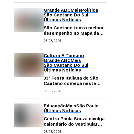
Grande ABC
Mais
Política
São Caetano Do Sul
Últimas Notícias
São Caetano tem o melhor
desempenho no Mapa da
Desigualdade da Grande SP
06/08/2026
Cultura E Turismo
Grande ABC
Mais
São Caetano Do Sul
Últimas Notícias
33ª Festa Italiana de São
Caetano começa neste
sábado com mais barracas
06/08/2026
e novidades em decoração
e atrações
Educação
Mais
São Paulo
Últimas Notícias
Centro Paula Souza divulga
calendário do Vestibular
das Fatecs para o primeiro
06/08/2026