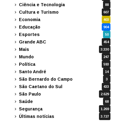
Ciência e Tecnologia
88
Cultura e Turismo
607
Economia
403
Educação
904
Esportes
50
Grande ABC
454
Mais
3.330
Mundo
247
Política
593
Santo André
14
São Bernardo do Campo
3
São Caetano do Sul
433
São Paulo
2.629
Saúde
68
Segurança
1.269
Últimas notícias
3.727