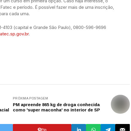
r um curso em primeira opção. Caso haja interesse, o
Fatec e período. É possível fazer mais de uma inscrição,
para cada uma.
71-4103 (capital e Grande São Paulo), 0800-596-9696
fatec.sp.gov.br
.
PRÓXIMA POSTAGEM
PM apreende 865 kg de droga conhecida
cial
como 'super maconha' no interior de SP
Pin