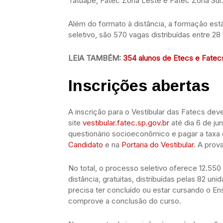
Tatuapé, Fatec Zona Leste e Fatec Zona Sul.
Além do formato à distância, a formação est
seletivo, são 570 vagas distribuídas entre 28
LEIA TAMBÉM:
354 alunos de Etecs e Fatecs
Inscrições abertas
A inscrição para o Vestibular das Fatecs dev
site
vestibular.fatec.sp.gov.br
até dia 6 de ju
questionário socioeconômico e pagar a taxa
Candidato
e na
Portaria do Vestibular
. A prov
No total, o processo seletivo oferece 12.550
distância, gratuitas, distribuídas pelas 82 u
precisa ter concluído ou estar cursando o En
comprove a conclusão do curso.