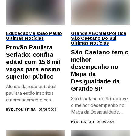
Educação
Mais
São Paulo
Grande ABC
Mais
Política
Últimas Notícias
São Caetano Do Sul
Últimas Notícias
Provão Paulista
São Caetano tem o
Seriado: confira
melhor
edital com 15,8 mil
desempenho no
vagas para ensino
Mapa da
superior público
Desigualdade da
Alunos da rede estadual
Grande SP
paulista estão inscritos
São Caetano do Sul obteve
automaticamente nas
o melhor desempenho no
provas; Candidatos da...
BY
ELTON SPINA
06/08/2026
Mapa da Desigualdade...
BY
REDATOR
06/08/2026