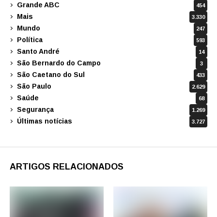
Grande ABC
454
Mais
3.330
Mundo
247
Política
593
Santo André
14
São Bernardo do Campo
3
São Caetano do Sul
433
São Paulo
2.629
Saúde
68
Segurança
1.269
Últimas notícias
3.727
ARTIGOS RELACIONADOS