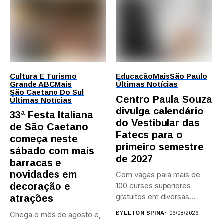
Cultura E Turismo
Educação
Mais
São Paulo
Grande ABC
Mais
Últimas Notícias
São Caetano Do Sul
Centro Paula Souza
Últimas Notícias
divulga calendário
33ª Festa Italiana
do Vestibular das
de São Caetano
Fatecs para o
começa neste
primeiro semestre
sábado com mais
de 2027
barracas e
novidades em
Com vagas para mais de
decoração e
100 cursos superiores
gratuitos em diversas
atrações
áreas,...
Chega o mês de agosto e,
BY
ELTON SPINA
06/08/2026