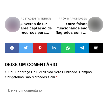
POSTAGEM ANTERIOR
PRÓXIMA POSTAGEM
Governo de SP
Onze falsos
abre captação de
funcionários são
recursos para
flagrados com 1,5
projetos culturais
tonelada de cabos
pelo ProAC ICMS
telefônicos
2026
furtados na Zona
Leste de SP
DEIXE UM COMENTÁRIO
O Seu Endereço De E-Mail Não Será Publicado.
Campos
Obrigatórios São Marcados Com
*