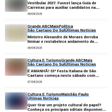
Vestibular 2027: Fuvest lança Guia de
Carreiras para auxiliar candidatos na
escolha da profissão
08/08/2026
Grande ABC
Mais
Política
São Caetano Do Sul
Últimas Notícias
Ministro Alexandre de Moraes derruba
liminar e restabelece andamento de
comissão processante contra vereador
08/08/2026
Matheus Gianello
Cultura E Turismo
Grande ABC
Mais
São Caetano Do Sul
Últimas Notícias
É AMANHÃ! 33ª Festa Italiana de São
Caetano começa neste sábado com
gastronomia, música e solidariedade
07/08/2026
Cultura E Turismo
Mais
São Paulo
Últimas Notícias
Quer tirar um projeto cultural do papel?
Conheça os principais editais disponíveis