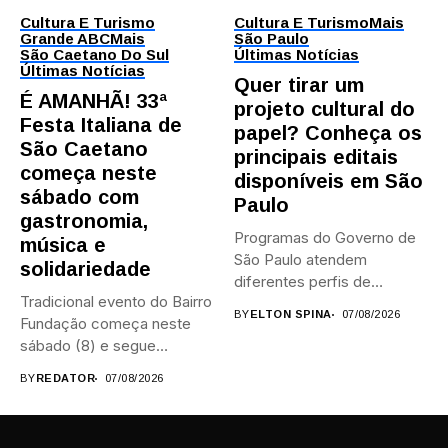
Cultura E Turismo
Cultura E Turismo
Mais
Grande ABC
Mais
São Paulo
São Caetano Do Sul
Últimas Notícias
Últimas Notícias
Quer tirar um
É AMANHÃ! 33ª
projeto cultural do
Festa Italiana de
papel? Conheça os
São Caetano
principais editais
começa neste
disponíveis em São
sábado com
Paulo
gastronomia,
Programas do Governo de
música e
São Paulo atendem
solidariedade
diferentes perfis de
Tradicional evento do Bairro
artistas, produtores,...
BY
ELTON SPINA
07/08/2026
Fundação começa neste
sábado (8) e segue
durante...
BY
REDATOR
07/08/2026