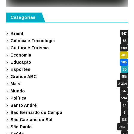
Categorias
Brasil
847
Ciência e Tecnologia
88
Cultura e Turismo
609
Economia
403
Educação
905
Esportes
50
Grande ABC
456
Mais
3.334
Mundo
247
Política
594
Santo André
14
São Bernardo do Campo
3
São Caetano do Sul
435
São Paulo
2.631
Saúde