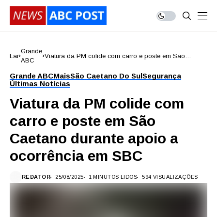
Grande
Lar
Viatura da PM colide com carro e poste em São
ABC
Caetano durante apoio a ocorrência em SBC
Grande ABC
Mais
São Caetano Do Sul
Segurança
Últimas Notícias
Viatura da PM colide com
carro e poste em São
Caetano durante apoio a
ocorrência em SBC
REDATOR
25/08/2025
1 MINUTOS LIDOS
594 VISUALIZAÇÕES