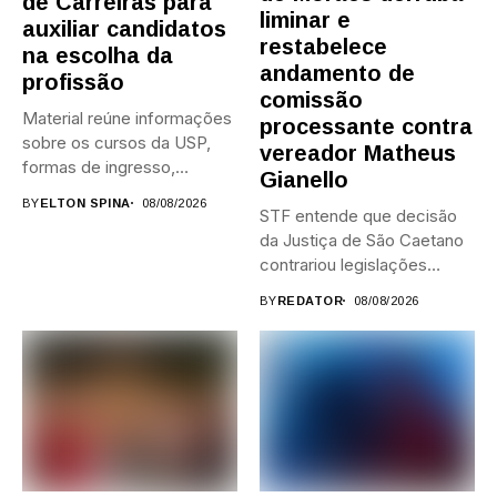
de Carreiras para
liminar e
auxiliar candidatos
restabelece
na escolha da
andamento de
profissão
comissão
Material reúne informações
processante contra
sobre os cursos da USP,
vereador Matheus
formas de ingresso,
Gianello
campi,...
BY
ELTON SPINA
08/08/2026
STF entende que decisão
da Justiça de São Caetano
contrariou legislações
federais...
BY
REDATOR
08/08/2026