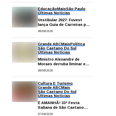
Educação
Mais
São Paulo
Últimas Notícias
Vestibular 2027: Fuvest
lança Guia de Carreiras para
auxiliar candidatos na
08/08/2026
escolha da profissão
Grande ABC
Mais
Política
São Caetano Do Sul
Últimas Notícias
Ministro Alexandre de
Moraes derruba liminar e
restabelece andamento de
08/08/2026
comissão processante
contra vereador Matheus
Gianello
Cultura E Turismo
Grande ABC
Mais
São Caetano Do Sul
Últimas Notícias
É AMANHÃ! 33ª Festa
Italiana de São Caetano
começa neste sábado com
07/08/2026