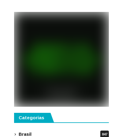
gastronomia, música e
solidariedade
Categorias
Brasil
847