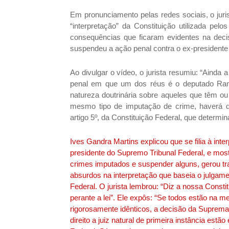
Em pronunciamento pelas redes sociais, o jur
“interpretação” da Constituição utilizada pel
consequências que ficaram evidentes na dec
suspendeu a ação penal contra o ex-presidente
Ao divulgar o vídeo, o jurista resumiu: “Aind
penal em que um dos réus é o deputado Ram
natureza doutrinária sobre aqueles que têm ou
mesmo tipo de imputação de crime, haverá d
artigo 5º, da Constituição Federal, que determin
Ives Gandra Martins explicou que se filia à int
presidente do Supremo Tribunal Federal, e mos
crimes imputados e suspender alguns, gerou tr
absurdos na interpretação que baseia o julgame
Federal. O jurista lembrou: “Diz a nossa Consti
perante a lei”. Ele expôs: “Se todos estão na 
rigorosamente idênticos, a decisão da Suprema 
direito a juiz natural de primeira instância es