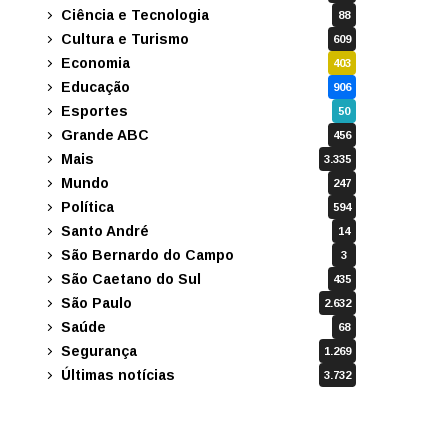
Ciência e Tecnologia
88
Cultura e Turismo
609
Economia
403
Educação
906
Esportes
50
Grande ABC
456
Mais
3.335
Mundo
247
Política
594
Santo André
14
São Bernardo do Campo
3
São Caetano do Sul
435
São Paulo
2.632
Saúde
68
Segurança
1.269
Últimas notícias
3.732