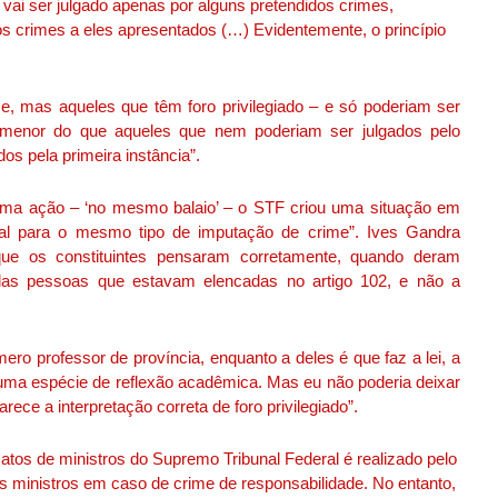
 vai ser julgado apenas por alguns pretendidos crimes,
os crimes a eles apresentados (…) Evidentemente, o princípio
, mas aqueles que têm foro privilegiado – e só poderiam ser
menor do que aqueles que nem poderiam ser julgados pelo
os pela primeira instância”.
esma ação – ‘no mesmo balaio’ – o STF criou uma situação em
al para o mesmo tipo de imputação de crime”. Ives Gandra
ue os constituintes pensaram corretamente, quando deram
elas pessoas que estavam elencadas no artigo 102, e não a
ero professor de província, enquanto a deles é que faz a lei, a
uma espécie de reflexão acadêmica. Mas eu não poderia deixar
ece a interpretação correta de foro privilegiado”.
 atos de ministros do Supremo Tribunal Federal é realizado pelo
ministros em caso de crime de responsabilidade. No entanto,