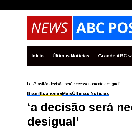
Início
Últimas Notícias
Grande ABC
Lar
Brasil
‘a decisão será necessariamente desigual’
Brasil
Economia
Mais
Últimas Notícias
‘a decisão será n
desigual’