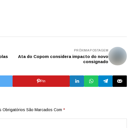
PRÓXIMA POSTAGEM
olas
Ata do Copom considera impacto do novo
consignado
Pin
 Obrigatórios São Marcados Com
*