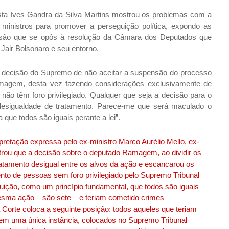
ista Ives Gandra da Silva Martins mostrou os problemas com a
os ministros para promover a perseguição política, expondo as
isão que se opôs à resolução da Câmara dos Deputados que
 Jair Bolsonaro e seu entorno.
a a decisão do Supremo de não aceitar a suspensão do processo
agem, desta vez fazendo considerações exclusivamente de
 não têm foro privilegiado. Qualquer que seja a decisão para o
esigualdade de tratamento. Parece-me que será maculado o
a que todos são iguais perante a lei”.
erpretação expressa pelo ex-ministro Marco Aurélio Mello, ex-
trou que a decisão sobre o deputado Ramagem, ao dividir os
atamento desigual entre os alvos da ação e escancarou os
nto de pessoas sem foro privilegiado pelo Supremo Tribunal
tuição, como um princípio fundamental, que todos são iguais
mesma ação – são sete – e teriam cometido crimes
Corte coloca a seguinte posição: todos aqueles que teriam
tão em uma única instância, colocados no Supremo Tribunal