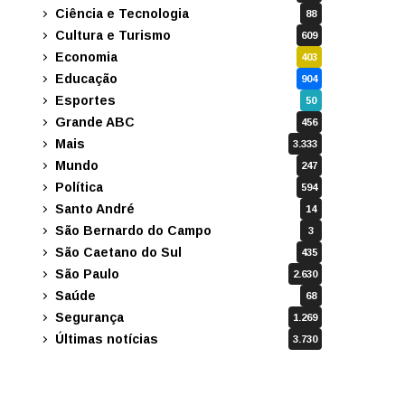
Ciência e Tecnologia
88
Cultura e Turismo
609
Economia
403
Educação
904
Esportes
50
Grande ABC
456
Mais
3.333
Mundo
247
Política
594
Santo André
14
São Bernardo do Campo
3
São Caetano do Sul
435
São Paulo
2.630
Saúde
68
Segurança
1.269
Últimas notícias
3.730