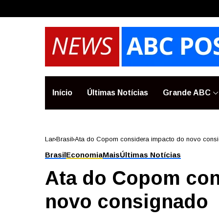
Início
Últimas Notícias
Grande ABC
Lar
Brasil
Ata do Copom considera impacto do novo cons
Brasil
Economia
Mais
Últimas Notícias
Ata do Copom con
novo consignado