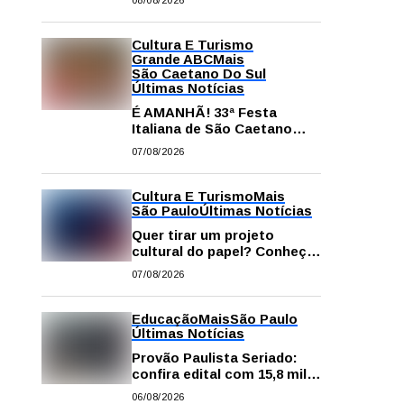
08/08/2026
comissão processante
contra vereador Matheus
Gianello
Cultura E Turismo
Grande ABC
Mais
São Caetano Do Sul
Últimas Notícias
É AMANHÃ! 33ª Festa
Italiana de São Caetano
começa neste sábado com
07/08/2026
gastronomia, música e
solidariedade
Cultura E Turismo
Mais
São Paulo
Últimas Notícias
Quer tirar um projeto
cultural do papel? Conheça
os principais editais
07/08/2026
disponíveis em São Paulo
Educação
Mais
São Paulo
Últimas Notícias
Provão Paulista Seriado:
confira edital com 15,8 mil
vagas para ensino superior
06/08/2026