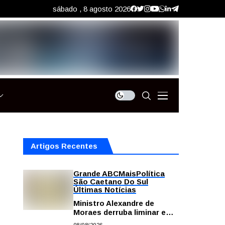
sábado , 8 agosto 2026
Artigos Recentes
Grande ABC
Mais
Política
São Caetano Do Sul
Últimas Notícias
Ministro Alexandre de
Moraes derruba liminar e
restabelece andamento de