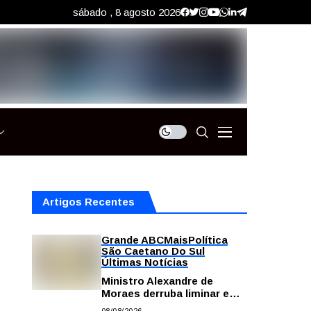
sábado , 8 agosto 2026
Artigos Recentes
Grande ABC
Mais
Política
São Caetano Do Sul
Últimas Notícias
Ministro Alexandre de
Moraes derruba liminar e
restabelece andamento de