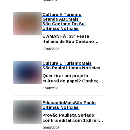
08/08/2026
comissão processante
contra vereador Matheus
Gianello
Cultura E Turismo
Grande ABC
Mais
São Caetano Do Sul
Últimas Notícias
É AMANHÃ! 33ª Festa
Italiana de São Caetano
começa neste sábado com
07/08/2026
gastronomia, música e
solidariedade
Cultura E Turismo
Mais
São Paulo
Últimas Notícias
Quer tirar um projeto
cultural do papel? Conheça
os principais editais
07/08/2026
disponíveis em São Paulo
Educação
Mais
São Paulo
Últimas Notícias
Provão Paulista Seriado:
confira edital com 15,8 mil
vagas para ensino superior
06/08/2026