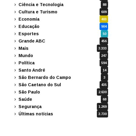
Ciência e Tecnologia
88
Cultura e Turismo
609
Economia
403
Educação
904
Esportes
50
Grande ABC
456
Mais
3.333
Mundo
247
Política
594
Santo André
14
São Bernardo do Campo
3
São Caetano do Sul
435
São Paulo
2.630
Saúde
68
Segurança
1.269
Últimas notícias
3.730