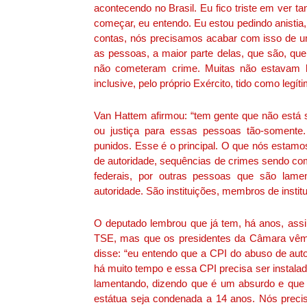
acontecendo no Brasil. Eu fico triste em ver 
começar, eu entendo. Eu estou pedindo anistia, 
contas, nós precisamos acabar com isso de um
as pessoas, a maior parte delas, que são, que 
não cometeram crime. Muitas não estavam lá
inclusive, pelo próprio Exército, tido como legíti
Van Hattem afirmou: “tem gente que não está s
ou justiça para essas pessoas tão-somente
punidos. Esse é o principal. O que nós estamo
de autoridade, sequências de crimes sendo come
federais, por outras pessoas que são lam
autoridade. São instituições, membros de inst
O deputado lembrou que já tem, há anos, ass
TSE, mas que os presidentes da Câmara vêm 
disse: “eu entendo que a CPI do abuso de auto
há muito tempo e essa CPI precisa ser instala
lamentando, dizendo que é um absurdo e que
estátua seja condenada a 14 anos. Nós precisa