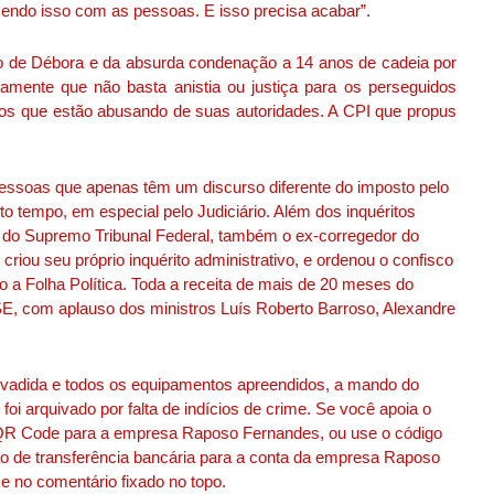
zendo isso com as pessoas. E isso precisa acabar”.
so de Débora e da absurda condenação a 14 anos de cadeia por
mente que não basta anistia ou justiça para os perseguidos
osos que estão abusando de suas autoridades. A CPI que propus
pessoas que apenas têm um discurso diferente do imposto pelo
o tempo, em especial pelo Judiciário. Além dos inquéritos
 do Supremo Tribunal Federal, também o ex-corregedor do
 criou seu próprio inquérito administrativo, e ordenou o confisco
 a Folha Política. Toda a receita de mais de 20 meses do
E, com aplauso dos ministros Luís Roberto Barroso, Alexandre
 invadida e todos os equipamentos apreendidos, a mando do
foi arquivado por falta de indícios de crime. Se você apoia o
 o QR Code para a empresa Raposo Fernandes, ou use o código
ção de transferência bancária para a conta da empresa Raposo
e no comentário fixado no topo.