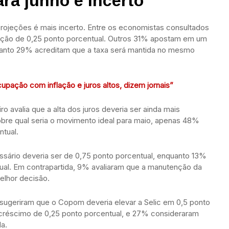
ara junho é incerto
projeções é mais incerto. Entre os economistas consultados
ção de 0,25 ponto porcentual. Outros 31% apostam em um
uanto 29% acreditam que a taxa será mantida no mesmo
pação com inflação e juros altos, dizem jornais”
 avalia que a alta dos juros deveria ser ainda mais
bre qual seria o movimento ideal para maio, apenas 48%
tual.
ssário deveria ser de 0,75 ponto porcentual, enquanto 13%
ual. Em contrapartida, 9% avaliaram que a manutenção da
melhor decisão.
 sugeriram que o Copom deveria elevar a Selic em 0,5 ponto
réscimo de 0,25 ponto porcentual, e 27% consideraram
a.