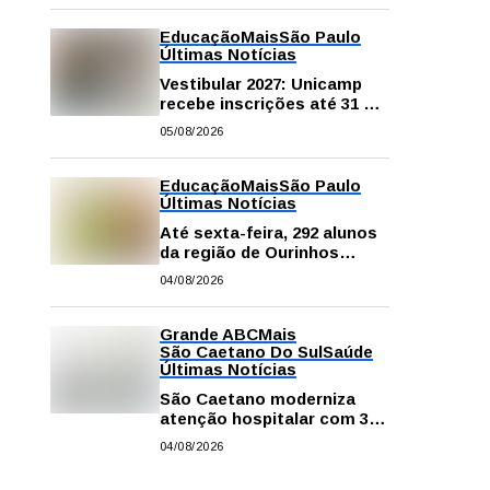
na escola e em casa
Educação
Mais
São Paulo
Últimas Notícias
Vestibular 2027: Unicamp
recebe inscrições até 31 de
agosto
05/08/2026
Educação
Mais
São Paulo
Últimas Notícias
Até sexta-feira, 292 alunos
da região de Ourinhos
fazem provas para
04/08/2026
concorrer a intercâmbio
internacional
Grande ABC
Mais
São Caetano Do Sul
Saúde
Últimas Notícias
São Caetano moderniza
atenção hospitalar com 374
equipamentos de última
04/08/2026
geração