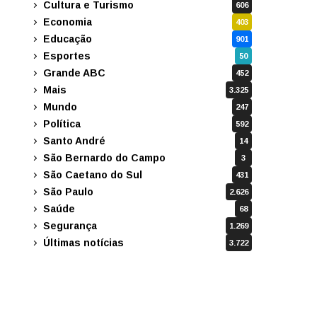
Cultura e Turismo
606
Economia
403
Educação
901
Esportes
50
Grande ABC
452
Mais
3.325
Mundo
247
Política
592
Santo André
14
São Bernardo do Campo
3
São Caetano do Sul
431
São Paulo
2.626
Saúde
68
Segurança
1.269
Últimas notícias
3.722