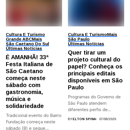
Cultura E Turismo
Cultura E Turismo
Mais
Grande ABC
Mais
São Paulo
São Caetano Do Sul
Últimas Notícias
Últimas Notícias
Quer tirar um
É AMANHÃ! 33ª
projeto cultural do
Festa Italiana de
papel? Conheça os
São Caetano
principais editais
começa neste
disponíveis em São
sábado com
Paulo
gastronomia,
Programas do Governo de
música e
São Paulo atendem
solidariedade
diferentes perfis de
Tradicional evento do Bairro
artistas, produtores,...
BY
ELTON SPINA
07/08/2026
Fundação começa neste
sábado (8) e segue