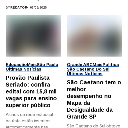
durante...
BY
REDATOR
07/08/2026
Educação
Mais
São Paulo
Grande ABC
Mais
Política
Últimas Notícias
São Caetano Do Sul
Últimas Notícias
Provão Paulista
São Caetano tem o
Seriado: confira
melhor
edital com 15,8 mil
desempenho no
vagas para ensino
Mapa da
superior público
Desigualdade da
Alunos da rede estadual
Grande SP
paulista estão inscritos
São Caetano do Sul obteve
automaticamente nas