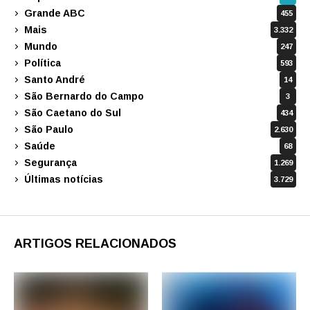
Grande ABC
455
Mais
3.332
Mundo
247
Política
593
Santo André
14
São Bernardo do Campo
3
São Caetano do Sul
434
São Paulo
2.630
Saúde
68
Segurança
1.269
Últimas notícias
3.729
ARTIGOS RELACIONADOS