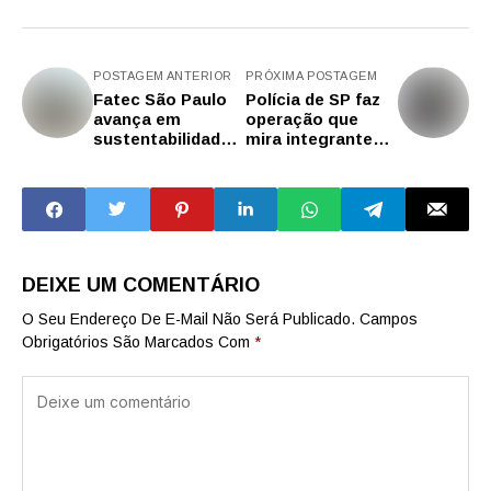
POSTAGEM ANTERIOR
PRÓXIMA POSTAGEM
Fatec São Paulo
Polícia de SP faz
avança em
operação que
sustentabilidade
mira integrantes
com
de organização
modernização
criminosa
energética
infiltrados em
prefeituras para
lavar dinheiro
DEIXE UM COMENTÁRIO
O Seu Endereço De E-Mail Não Será Publicado.
Campos
Obrigatórios São Marcados Com
*