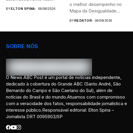
o melhor desempenho no
provas; Candidatos da...
BY
ELTON SPINA
06/08/2026
Mapa da Desigualdade...
BY
REDATOR
06/08/2026
SOBRE NÓS
O News ABC Post é um portal de notícias independente,
dedicado à cobertura do Grande ABC (Santo André, São
Bernardo do Campo e São Caetano do Sul), além de
notícias do Brasil e do mundo.Atuamos com compromisso
com a veracidade dos fatos, responsabilidade jornalística e
interesse público.Responsável editorial: Elton Spina –
Jornalista DRT 0095903/SP