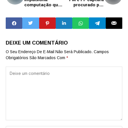
computação que
procurado por
imita cérebro
tráfico
humano
internacional de
drogas em
Ilhabela
DEIXE UM COMENTÁRIO
O Seu Endereço De E-Mail Não Será Publicado.
Campos
Obrigatórios São Marcados Com
*