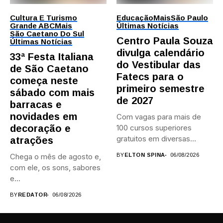
Cultura E Turismo
Educação
Mais
São Paulo
Grande ABC
Mais
Últimas Notícias
São Caetano Do Sul
Centro Paula Souza
Últimas Notícias
divulga calendário
33ª Festa Italiana
do Vestibular das
de São Caetano
Fatecs para o
começa neste
primeiro semestre
sábado com mais
de 2027
barracas e
novidades em
Com vagas para mais de
decoração e
100 cursos superiores
gratuitos em diversas
atrações
áreas,...
Chega o mês de agosto e,
BY
ELTON SPINA
06/08/2026
com ele, os sons, sabores
e...
BY
REDATOR
06/08/2026