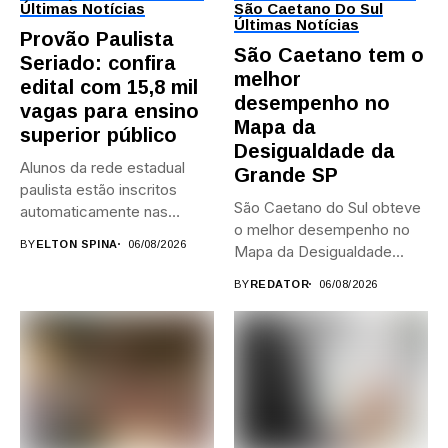
Últimas Notícias
São Caetano Do Sul
Últimas Notícias
Provão Paulista
São Caetano tem o
Seriado: confira
melhor
edital com 15,8 mil
desempenho no
vagas para ensino
Mapa da
superior público
Desigualdade da
Alunos da rede estadual
Grande SP
paulista estão inscritos
São Caetano do Sul obteve
automaticamente nas
o melhor desempenho no
provas; Candidatos da...
BY
ELTON SPINA
06/08/2026
Mapa da Desigualdade...
BY
REDATOR
06/08/2026