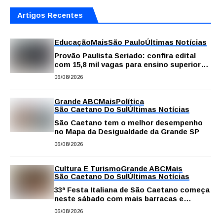
Artigos Recentes
Educação
Mais
São Paulo
Últimas Notícias
Provão Paulista Seriado: confira edital
com 15,8 mil vagas para ensino superior
público
06/08/2026
Grande ABC
Mais
Política
São Caetano Do Sul
Últimas Notícias
São Caetano tem o melhor desempenho
no Mapa da Desigualdade da Grande SP
06/08/2026
Cultura E Turismo
Grande ABC
Mais
São Caetano Do Sul
Últimas Notícias
33ª Festa Italiana de São Caetano começa
neste sábado com mais barracas e
novidades em decoração e atrações
06/08/2026