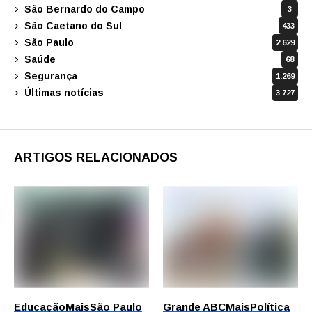
São Bernardo do Campo
3
São Caetano do Sul
433
São Paulo
2.629
Saúde
68
Segurança
1.269
Últimas notícias
3.727
ARTIGOS RELACIONADOS
Educação
Mais
São Paulo
Grande ABC
Mais
Política