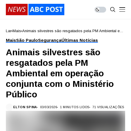
Lar
Mais
Animais silvestres são resgatados pela PM Ambiental em
operação conjunta com o Ministério Público
Mais
São Paulo
Segurança
Últimas Notícias
Animais silvestres são
resgatados pela PM
Ambiental em operação
conjunta com o Ministério
Público
ELTON SPINA
03/03/2026
1 MINUTOS LIDOS
71 VISUALIZAÇÕES