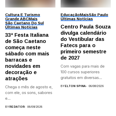
Cultura E Turismo
Educação
Mais
São Paulo
Grande ABC
Mais
Últimas Notícias
São Caetano Do Sul
Centro Paula Souza
Últimas Notícias
divulga calendário
33ª Festa Italiana
do Vestibular das
de São Caetano
Fatecs para o
começa neste
primeiro semestre
sábado com mais
de 2027
barracas e
novidades em
Com vagas para mais de
decoração e
100 cursos superiores
gratuitos em diversas
atrações
áreas,...
Chega o mês de agosto e,
BY
ELTON SPINA
06/08/2026
com ele, os sons, sabores
e...
BY
REDATOR
06/08/2026