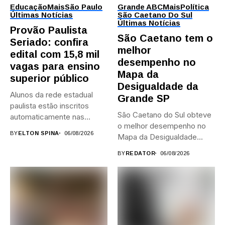
Educação
Mais
São Paulo
Grande ABC
Mais
Política
Últimas Notícias
São Caetano Do Sul
Últimas Notícias
Provão Paulista
São Caetano tem o
Seriado: confira
melhor
edital com 15,8 mil
desempenho no
vagas para ensino
Mapa da
superior público
Desigualdade da
Alunos da rede estadual
Grande SP
paulista estão inscritos
São Caetano do Sul obteve
automaticamente nas
o melhor desempenho no
provas; Candidatos da...
BY
ELTON SPINA
06/08/2026
Mapa da Desigualdade...
BY
REDATOR
06/08/2026