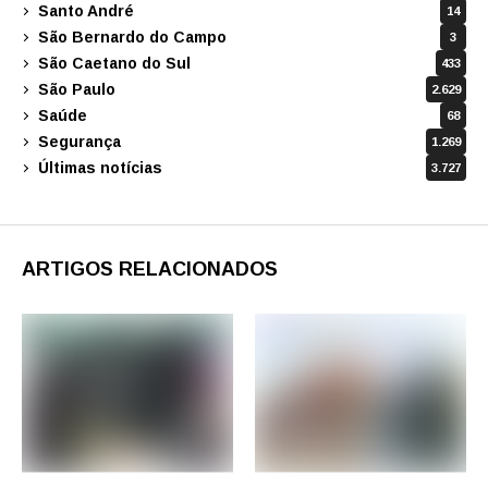
Santo André
14
São Bernardo do Campo
3
São Caetano do Sul
433
São Paulo
2.629
Saúde
68
Segurança
1.269
Últimas notícias
3.727
ARTIGOS RELACIONADOS