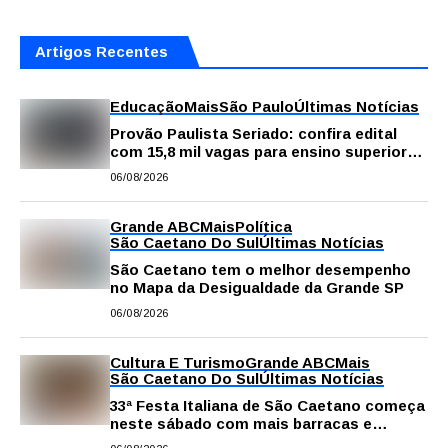
Artigos Recentes
Educação
Mais
São Paulo
Últimas Notícias
Provão Paulista Seriado: confira edital
com 15,8 mil vagas para ensino superior
público
06/08/2026
Grande ABC
Mais
Política
São Caetano Do Sul
Últimas Notícias
São Caetano tem o melhor desempenho
no Mapa da Desigualdade da Grande SP
06/08/2026
Cultura E Turismo
Grande ABC
Mais
São Caetano Do Sul
Últimas Notícias
33ª Festa Italiana de São Caetano começa
neste sábado com mais barracas e
novidades em decoração e atrações