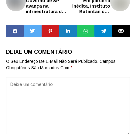
Governo de SP
Em parceria
avança na
inédita, Instituto
infraestrutura de
Butantan cria
novas unidades
programa
escolares na
científico juvenil
região de
com escola
Campinas
pública
DEIXE UM COMENTÁRIO
O Seu Endereço De E-Mail Não Será Publicado.
Campos
Obrigatórios São Marcados Com
*