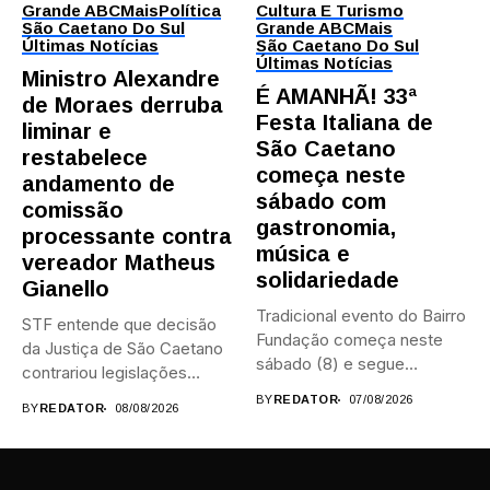
Grande ABC
Mais
Política
Cultura E Turismo
São Caetano Do Sul
Grande ABC
Mais
Últimas Notícias
São Caetano Do Sul
Últimas Notícias
Ministro Alexandre
É AMANHÃ! 33ª
de Moraes derruba
Festa Italiana de
liminar e
São Caetano
restabelece
começa neste
andamento de
sábado com
comissão
gastronomia,
processante contra
música e
vereador Matheus
solidariedade
Gianello
Tradicional evento do Bairro
STF entende que decisão
Fundação começa neste
da Justiça de São Caetano
sábado (8) e segue
contrariou legislações
durante...
federais...
BY
REDATOR
07/08/2026
BY
REDATOR
08/08/2026