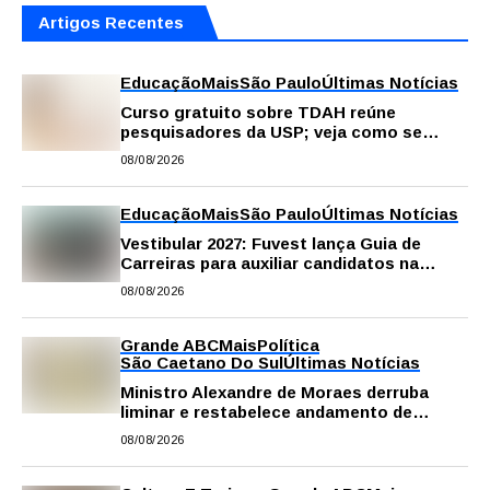
Artigos Recentes
Educação
Mais
São Paulo
Últimas Notícias
Curso gratuito sobre TDAH reúne
pesquisadores da USP; veja como se
inscrever
08/08/2026
Educação
Mais
São Paulo
Últimas Notícias
Vestibular 2027: Fuvest lança Guia de
Carreiras para auxiliar candidatos na
escolha da profissão
08/08/2026
Grande ABC
Mais
Política
São Caetano Do Sul
Últimas Notícias
Ministro Alexandre de Moraes derruba
liminar e restabelece andamento de
comissão processante contra vereador
08/08/2026
Matheus Gianello