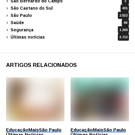
São Bernardo do Campo
3
São Caetano do Sul
435
São Paulo
2.632
Saúde
68
Segurança
1.269
Últimas notícias
3.732
ARTIGOS RELACIONADOS
Educação
Mais
São Paulo
Educação
Mais
São Paulo
Últimas Notícias
Últimas Notícias