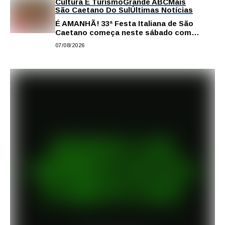
Cultura E Turismo
Grande ABC
Mais
São Caetano Do Sul
Últimas Notícias
É AMANHÃ! 33ª Festa Italiana de São
Caetano começa neste sábado com
gastronomia, música e solidariedade
07/08/2026