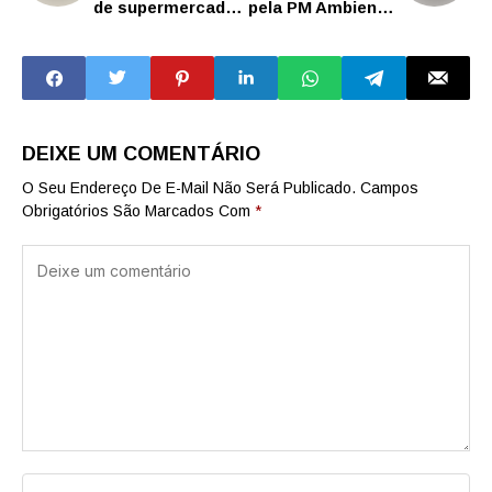
de supermercado
pela PM Ambiental
com 90 kg de
em operação
drogas, em
conjunta com o
Olímpia, interior
Ministério Público
de SP
DEIXE UM COMENTÁRIO
O Seu Endereço De E-Mail Não Será Publicado.
Campos
Obrigatórios São Marcados Com
*