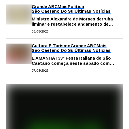
Grande ABC
Mais
Política
São Caetano Do Sul
Últimas Notícias
Ministro Alexandre de Moraes derruba
liminar e restabelece andamento de
comissão processante contra vereador
08/08/2026
Matheus Gianello
Cultura E Turismo
Grande ABC
Mais
São Caetano Do Sul
Últimas Notícias
É AMANHÃ! 33ª Festa Italiana de São
Caetano começa neste sábado com
gastronomia, música e solidariedade
07/08/2026