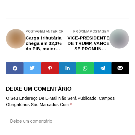
POSTAGEM ANTERIOR
PRÓXIMA POSTAGEM
Carga tributária
VICE-PRESIDENTE
chega em 32,3%
DE TRUMP, VANCE
do PIB, maior
SE PRONUNCIA
patamar da
PARA MILITARES
história
E DENUNCIA
PLANOS DE CHINA
E RÚSSIA
DEIXE UM COMENTÁRIO
O Seu Endereço De E-Mail Não Será Publicado.
Campos
Obrigatórios São Marcados Com
*