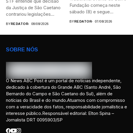
STF entende que decisão
Fundação começa neste
da Justiça de São Caetano
sábado (8) e segue
contrariou legislações
durante...
federais...
BY
REDATOR
07/08/2026
BY
REDATOR
08/08/2026
SOBRE NÓS
O News ABC Post é um portal de notícias independente,
dedicado à cobertura do Grande ABC (Santo André, São
Bernardo do Campo e São Caetano do Sul), além de
notícias do Brasil e do mundo.Atuamos com compromisso
com a veracidade dos fatos, responsabilidade jornalística e
interesse público.Responsável editorial: Elton Spina –
Jornalista DRT 0095903/SP