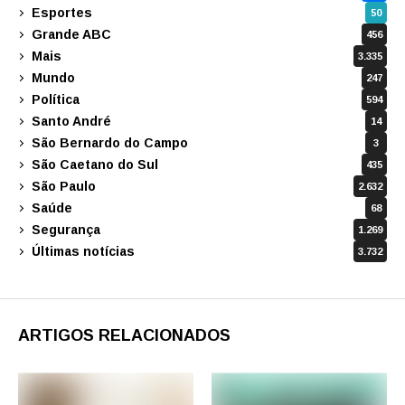
Esportes
50
Grande ABC
456
Mais
3.335
Mundo
247
Política
594
Santo André
14
São Bernardo do Campo
3
São Caetano do Sul
435
São Paulo
2.632
Saúde
68
Segurança
1.269
Últimas notícias
3.732
ARTIGOS RELACIONADOS