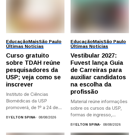
Educação
Mais
São Paulo
Educação
Mais
São Paulo
Últimas Notícias
Últimas Notícias
Curso gratuito
Vestibular 2027:
sobre TDAH reúne
Fuvest lança Guia
pesquisadores da
de Carreiras para
USP; veja como se
auxiliar candidatos
inscrever
na escolha da
profissão
Instituto de Ciências
Biomédicas da USP
Material reúne informações
promoverá, de 1º a 24 de...
sobre os cursos da USP,
formas de ingresso,
BY
ELTON SPINA
08/08/2026
campi,...
BY
ELTON SPINA
08/08/2026