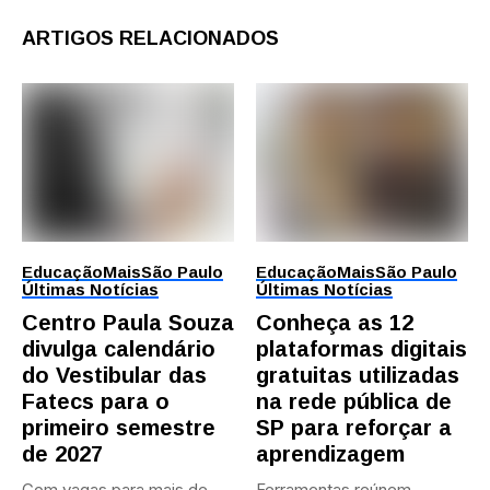
ARTIGOS RELACIONADOS
Educação
Mais
São Paulo
Educação
Mais
São Paulo
Últimas Notícias
Últimas Notícias
Centro Paula Souza
Conheça as 12
divulga calendário
plataformas digitais
do Vestibular das
gratuitas utilizadas
Fatecs para o
na rede pública de
primeiro semestre
SP para reforçar a
de 2027
aprendizagem
Com vagas para mais de
Ferramentas reúnem