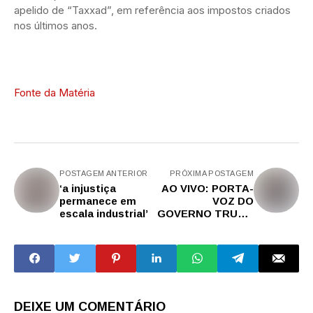
apelido de “Taxxad”, em referência aos impostos criados
nos últimos anos.
Fonte da Matéria
POSTAGEM ANTERIOR
PRÓXIMA POSTAGEM
‘a injustiça
AO VIVO: PORTA-
permanece em
VOZ DO
escala industrial’
GOVERNO TRUMP
ANUNCIA
DESMANTELAME
NTO DA USAID,
FAZ NOVAS
DENÚNCIAS E
REFUTA..
DEIXE UM COMENTÁRIO