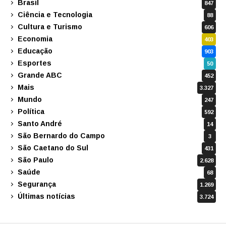
Brasil
847
Ciência e Tecnologia
88
Cultura e Turismo
606
Economia
403
Educação
903
Esportes
50
Grande ABC
452
Mais
3.327
Mundo
247
Política
592
Santo André
14
São Bernardo do Campo
3
São Caetano do Sul
431
São Paulo
2.628
Saúde
68
Segurança
1.269
Últimas notícias
3.724