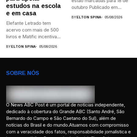
estão marcadas para 18 de
estudos na escola
outubro Publicado em...
e em casa
BY
ELTON SPINA
05/08/2026
Elefante Letrado tem
acervo com mais de 500
livros e Matific incentiva...
BY
ELTON SPINA
05/08/2026
SOBRE NÓS
O News ABC Post é um portal de notícias independente,
dedicado à cobertura do Grande ABC (Santo André, São
Bernardo do Campo e São Caetano do Sul), além de
notícias do Brasil e do mundo.Atuamos com compromisso
com a veracidade dos fatos, responsabilidade jornalística e