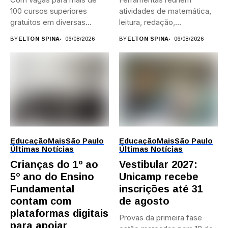
100 cursos superiores
atividades de matemática,
gratuitos em diversas
leitura, redação,
áreas,...
programação, idiomas e
BY
ELTON SPINA
06/08/2026
BY
ELTON SPINA
06/08/2026
preparação para...
Educação
Mais
São Paulo
Educação
Mais
São Paulo
Últimas Notícias
Últimas Notícias
Crianças do 1º ao
Vestibular 2027:
5º ano do Ensino
Unicamp recebe
Fundamental
inscrições até 31
contam com
de agosto
plataformas digitais
Provas da primeira fase
para apoiar