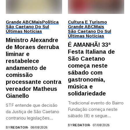
Grande ABC
Mais
Política
Cultura E Turismo
São Caetano Do Sul
Grande ABC
Mais
Últimas Notícias
São Caetano Do Sul
Últimas Notícias
Ministro Alexandre
É AMANHÃ! 33ª
de Moraes derruba
Festa Italiana de
liminar e
São Caetano
restabelece
começa neste
andamento de
sábado com
comissão
gastronomia,
processante contra
música e
vereador Matheus
solidariedade
Gianello
Tradicional evento do Bairro
STF entende que decisão
Fundação começa neste
da Justiça de São Caetano
sábado (8) e segue
contrariou legislações
durante...
federais...
BY
REDATOR
07/08/2026
BY
REDATOR
08/08/2026