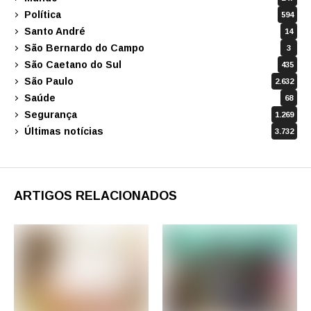
Política
594
Santo André
14
São Bernardo do Campo
3
São Caetano do Sul
435
São Paulo
2.632
Saúde
68
Segurança
1.269
Últimas notícias
3.732
ARTIGOS RELACIONADOS