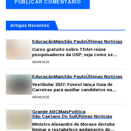
Artigos Recentes
Educação
Mais
São Paulo
Últimas Notícias
Curso gratuito sobre TDAH reúne
pesquisadores da USP; veja como se
inscrever
08/08/2026
Educação
Mais
São Paulo
Últimas Notícias
Vestibular 2027: Fuvest lança Guia de
Carreiras para auxiliar candidatos na
escolha da profissão
08/08/2026
Grande ABC
Mais
Política
São Caetano Do Sul
Últimas Notícias
Ministro Alexandre de Moraes derruba
liminar e restabelece andamento de