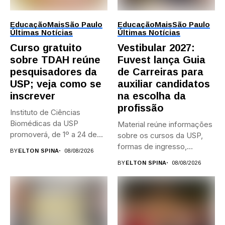
Educação
Mais
São Paulo
Educação
Mais
São Paulo
Últimas Notícias
Últimas Notícias
Curso gratuito
Vestibular 2027:
sobre TDAH reúne
Fuvest lança Guia
pesquisadores da
de Carreiras para
USP; veja como se
auxiliar candidatos
inscrever
na escolha da
profissão
Instituto de Ciências
Biomédicas da USP
Material reúne informações
promoverá, de 1º a 24 de...
sobre os cursos da USP,
formas de ingresso,
BY
ELTON SPINA
08/08/2026
campi,...
BY
ELTON SPINA
08/08/2026