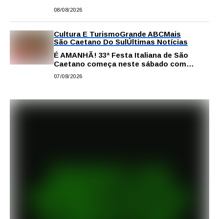
comissão processante contra vereador
08/08/2026
Matheus Gianello
Cultura E Turismo
Grande ABC
Mais
São Caetano Do Sul
Últimas Notícias
É AMANHÃ! 33ª Festa Italiana de São
Caetano começa neste sábado com
gastronomia, música e solidariedade
07/08/2026