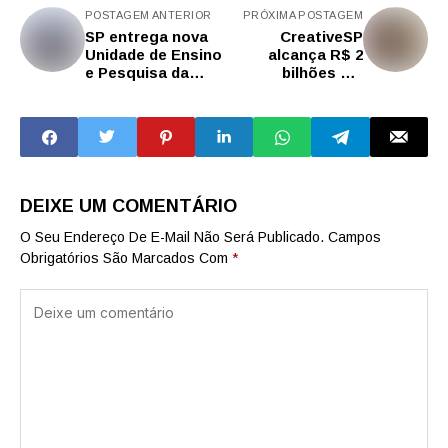
POSTAGEM ANTERIOR
PRÓXIMA POSTAGEM
SP entrega nova
CreativeSP
Unidade de Ensino
alcança R$ 2
e Pesquisa da
bilhões em
Polícia Civil em
expectativa de
Pindamonhangaba
negócios
DEIXE UM COMENTÁRIO
O Seu Endereço De E-Mail Não Será Publicado.
Campos
Obrigatórios São Marcados Com
*