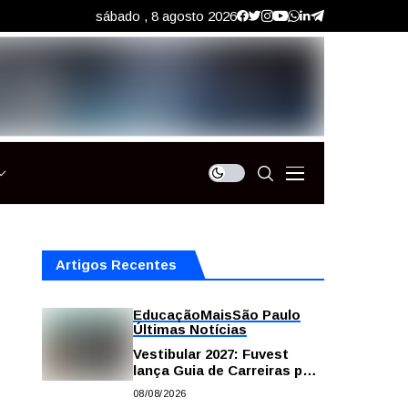
sábado , 8 agosto 2026
Artigos Recentes
Educação
Mais
São Paulo
Últimas Notícias
Vestibular 2027: Fuvest
lança Guia de Carreiras para
auxiliar candidatos na
08/08/2026
escolha da profissão