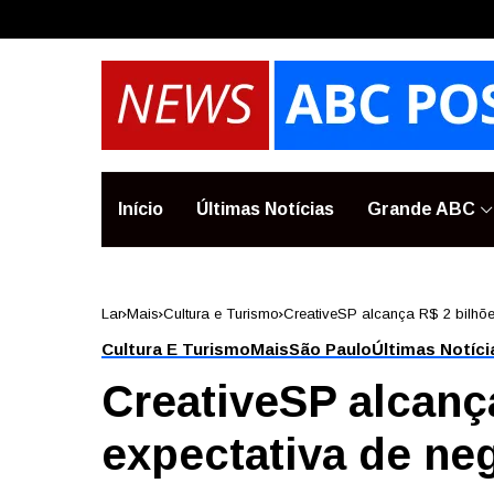
Início
Últimas Notícias
Grande ABC
Lar
Mais
Cultura e Turismo
CreativeSP alcança R$ 2 bilhõ
Cultura E Turismo
Mais
São Paulo
Últimas Notíci
CreativeSP alcanç
expectativa de ne