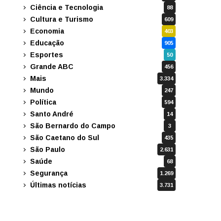
Ciência e Tecnologia
88
Cultura e Turismo
609
Economia
403
Educação
905
Esportes
50
Grande ABC
456
Mais
3.334
Mundo
247
Política
594
Santo André
14
São Bernardo do Campo
3
São Caetano do Sul
435
São Paulo
2.631
Saúde
68
Segurança
1.269
Últimas notícias
3.731