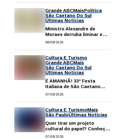
Grande ABC
Mais
Política
São Caetano Do Sul
Últimas Notícias
Ministro Alexandre de
Moraes derruba liminar e
restabelece andamento de
08/08/2026
comissão processante
contra vereador Matheus
Gianello
Cultura E Turismo
Grande ABC
Mais
São Caetano Do Sul
Últimas Notícias
É AMANHÃ! 33ª Festa
Italiana de São Caetano
começa neste sábado com
07/08/2026
gastronomia, música e
solidariedade
Cultura E Turismo
Mais
São Paulo
Últimas Notícias
Quer tirar um projeto
cultural do papel? Conheça
os principais editais
07/08/2026