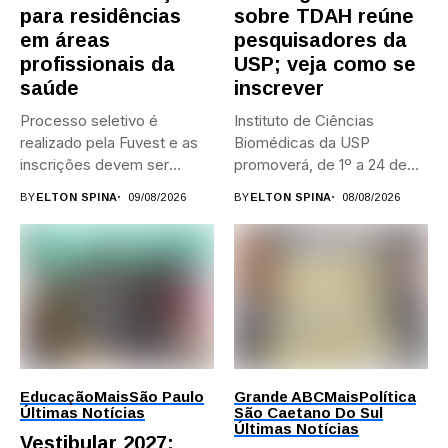
para residências
sobre TDAH reúne
em áreas
pesquisadores da
profissionais da
USP; veja como se
saúde
inscrever
Processo seletivo é
Instituto de Ciências
realizado pela Fuvest e as
Biomédicas da USP
inscrições devem ser
promoverá, de 1º a 24 de...
feitas...
BY
ELTON SPINA
09/08/2026
BY
ELTON SPINA
08/08/2026
Educação
Mais
São Paulo
Grande ABC
Mais
Política
Últimas Notícias
São Caetano Do Sul
Últimas Notícias
Vestibular 2027: