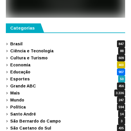
Categorias
Brasil
847
Ciência e Tecnologia
88
Cultura e Turismo
609
Economia
403
Educação
907
Esportes
50
Grande ABC
456
Mais
3.336
Mundo
247
Política
594
Santo André
14
São Bernardo do Campo
3
São Caetano do Sul
435