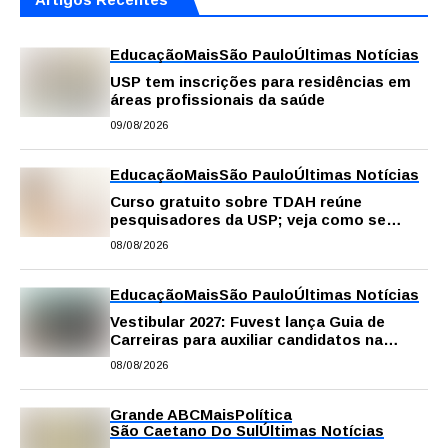
Educação
Mais
São Paulo
Últimas Notícias
USP tem inscrições para residências em
áreas profissionais da saúde
09/08/2026
Educação
Mais
São Paulo
Últimas Notícias
Curso gratuito sobre TDAH reúne
pesquisadores da USP; veja como se
inscrever
08/08/2026
Educação
Mais
São Paulo
Últimas Notícias
Vestibular 2027: Fuvest lança Guia de
Carreiras para auxiliar candidatos na
escolha da profissão
08/08/2026
Grande ABC
Mais
Política
São Caetano Do Sul
Últimas Notícias