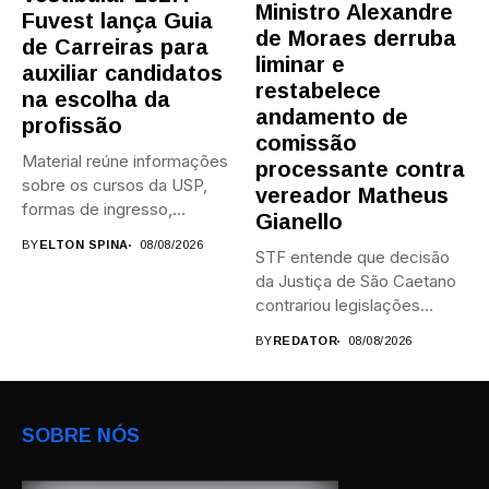
Ministro Alexandre
Fuvest lança Guia
de Moraes derruba
de Carreiras para
liminar e
auxiliar candidatos
restabelece
na escolha da
andamento de
profissão
comissão
Material reúne informações
processante contra
sobre os cursos da USP,
vereador Matheus
formas de ingresso,
Gianello
campi,...
BY
ELTON SPINA
08/08/2026
STF entende que decisão
da Justiça de São Caetano
contrariou legislações
federais...
BY
REDATOR
08/08/2026
SOBRE NÓS