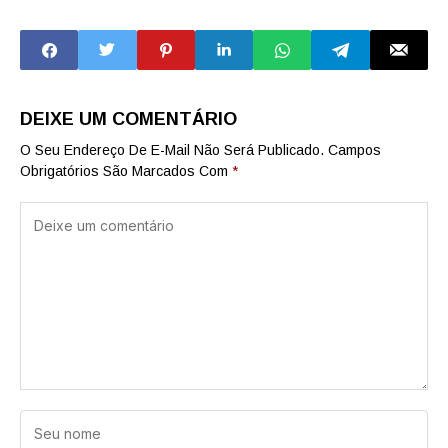
receptação de
passageiros em
canetas
fiscalização de
emagrecedoras
ônibus da capital
em São Paulo
DEIXE UM COMENTÁRIO
O Seu Endereço De E-Mail Não Será Publicado.
Campos
Obrigatórios São Marcados Com
*