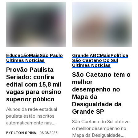
Educação
Mais
São Paulo
Grande ABC
Mais
Política
Últimas Notícias
São Caetano Do Sul
Últimas Notícias
Provão Paulista
São Caetano tem o
Seriado: confira
melhor
edital com 15,8 mil
desempenho no
vagas para ensino
Mapa da
superior público
Desigualdade da
Alunos da rede estadual
Grande SP
paulista estão inscritos
São Caetano do Sul obteve
automaticamente nas
o melhor desempenho no
provas; Candidatos da...
BY
ELTON SPINA
06/08/2026
Mapa da Desigualdade...