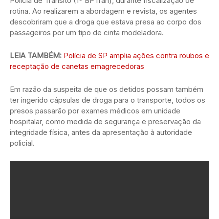
Polícia de Trânsito (1º BPTran), durante fiscalização de
rotina. Ao realizarem a abordagem e revista, os agentes
descobriram que a droga que estava presa ao corpo dos
passageiros por um tipo de cinta modeladora.
LEIA TAMBÉM:
Polícia de SP amplia ações contra roubos e
receptação de canetas emagrecedoras
Em razão da suspeita de que os detidos possam também
ter ingerido cápsulas de droga para o transporte, todos os
presos passarão por exames médicos em unidade
hospitalar, como medida de segurança e preservação da
integridade física, antes da apresentação à autoridade
policial.