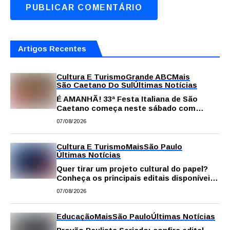
Artigos Recentes
Cultura E Turismo
Grande ABC
Mais
São Caetano Do Sul
Últimas Notícias
É AMANHÃ! 33ª Festa Italiana de São
Caetano começa neste sábado com
gastronomia, música e solidariedade
07/08/2026
Cultura E Turismo
Mais
São Paulo
Últimas Notícias
Quer tirar um projeto cultural do papel?
Conheça os principais editais disponíveis
em São Paulo
07/08/2026
Educação
Mais
São Paulo
Últimas Notícias