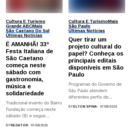
Cultura E Turismo
Cultura E Turismo
Mais
Grande ABC
Mais
São Paulo
São Caetano Do Sul
Últimas Notícias
Últimas Notícias
Quer tirar um
É AMANHÃ! 33ª
projeto cultural do
Festa Italiana de
papel? Conheça os
São Caetano
principais editais
começa neste
disponíveis em São
sábado com
Paulo
gastronomia,
Programas do Governo de
música e
São Paulo atendem
solidariedade
diferentes perfis de
Tradicional evento do Bairro
artistas, produtores,...
BY
ELTON SPINA
07/08/2026
Fundação começa neste
sábado (8) e segue
durante...
BY
REDATOR
07/08/2026