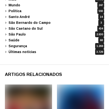
Mundo
247
Política
593
Santo André
14
São Bernardo do Campo
3
São Caetano do Sul
434
São Paulo
2.630
Saúde
68
Segurança
1.269
Últimas notícias
3.729
ARTIGOS RELACIONADOS