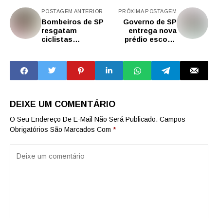
POSTAGEM ANTERIOR
PRÓXIMA POSTAGEM
Bombeiros de SP
Governo de SP
resgatam
entrega nova
ciclistas
prédio escolar
desaparecidos há
para 140 alunos
seis dias em área
em Jeriquara
de mata em
Juquitiba
DEIXE UM COMENTÁRIO
O Seu Endereço De E-Mail Não Será Publicado.
Campos
Obrigatórios São Marcados Com
*