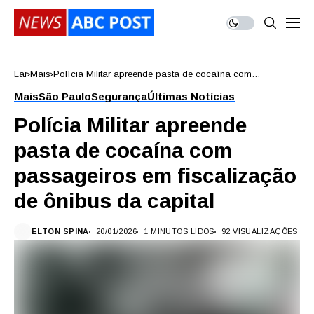
Lar
Mais
Polícia Militar apreende pasta de cocaína com
passageiros em fiscalização de ônibus da capital
Mais
São Paulo
Segurança
Últimas Notícias
Polícia Militar apreende
pasta de cocaína com
passageiros em fiscalização
de ônibus da capital
ELTON SPINA
20/01/2026
1 MINUTOS LIDOS
92 VISUALIZAÇÕES