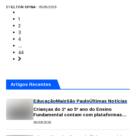
BY
ELTON SPINA
05/05/2026
1
2
3
4
…
44
Artigos Recentes
Educação
Mais
São Paulo
Últimas Notícias
Crianças do 1º ao 5º ano do Ensino
Fundamental contam com plataformas
digitais para apoiar estudos na escola e
05/08/2026
em casa