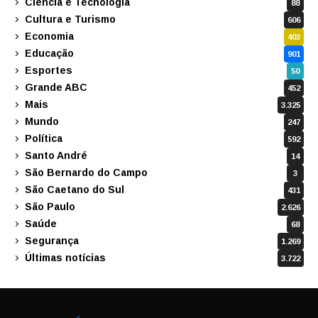
Ciência e Tecnologia
88
Cultura e Turismo
606
Economia
403
Educação
901
Esportes
50
Grande ABC
452
Mais
3.325
Mundo
247
Política
592
Santo André
14
São Bernardo do Campo
3
São Caetano do Sul
431
São Paulo
2.626
Saúde
68
Segurança
1.269
Últimas notícias
3.722