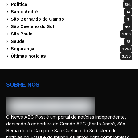
Política
594
Santo André
14
São Bernardo do Campo
3
São Caetano do Sul
435
São Paulo
2.630
Saúde
68
Segurança
1.269
Últimas notícias
3.730
SOBRE NÓS
O News ABC Post é um portal de notícias independente,
dedicado à cobertura do Grande ABC (Santo André, São
Bernardo do Campo e São Caetano do Sul), além de
notícias do Brasil e do mundo.Atuamos com compromisso