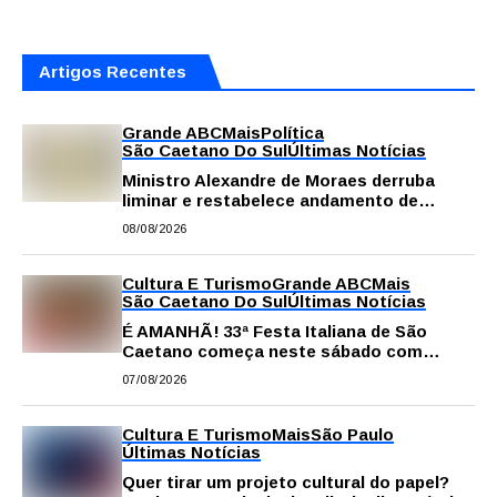
Artigos Recentes
Grande ABC
Mais
Política
São Caetano Do Sul
Últimas Notícias
Ministro Alexandre de Moraes derruba
liminar e restabelece andamento de
comissão processante contra vereador
08/08/2026
Matheus Gianello
Cultura E Turismo
Grande ABC
Mais
São Caetano Do Sul
Últimas Notícias
É AMANHÃ! 33ª Festa Italiana de São
Caetano começa neste sábado com
gastronomia, música e solidariedade
07/08/2026
Cultura E Turismo
Mais
São Paulo
Últimas Notícias
Quer tirar um projeto cultural do papel?