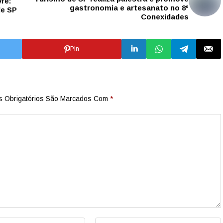
vre:
gastronomia e artesanato no 8º
de SP
Conexidades
Pin
 Obrigatórios São Marcados Com
*