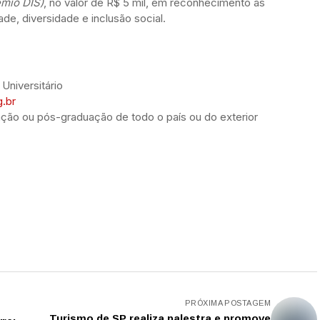
êmio DIS)
, no valor de R$ 5 mil, em reconhecimento às
e, diversidade e inclusão social.
niversitário
g.br
ção ou pós-graduação de todo o país ou do exterior
PRÓXIMA POSTAGEM
Turismo de SP realiza palestra e promove