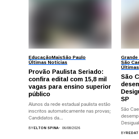
Educação
Mais
São Paulo
Grande
Últimas Notícias
São Cae
Últimas
Provão Paulista Seriado:
São C
confira edital com 15,8 mil
desem
vagas para ensino superior
Desig
público
SP
Alunos da rede estadual paulista estão
São Cae
inscritos automaticamente nas provas;
desemp
Candidatos da...
Desigual
BY
ELTON SPINA
06/08/2026
BY
REDAT