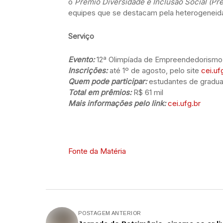
o
Prêmio Diversidade e Inclusão Social (Pr
equipes que se destacam pela heterogeneidad
Serviço
Evento:
12ª Olimpíada de Empreendedorismo U
Inscrições:
até 1º de agosto, pelo site
cei.uf
Quem pode participar:
estudantes de gradua
Total em prêmios:
R$ 61 mil
Mais informações pelo link:
cei.ufg.br
Fonte da Matéria
POSTAGEM ANTERIOR