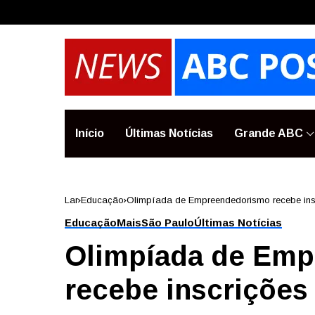
Início
Últimas Notícias
Grande ABC
Lar
Educação
Olimpíada de Empreendedorismo recebe inscr
Educação
Mais
São Paulo
Últimas Notícias
Olimpíada de Em
recebe inscrições a