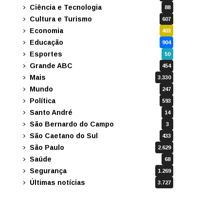
Ciência e Tecnologia
88
Cultura e Turismo
607
Economia
403
Educação
904
Esportes
50
Grande ABC
454
Mais
3.330
Mundo
247
Política
593
Santo André
14
São Bernardo do Campo
3
São Caetano do Sul
433
São Paulo
2.629
Saúde
68
Segurança
1.269
Últimas notícias
3.727