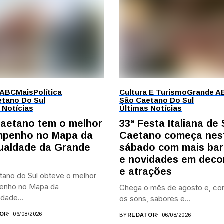
 ABC
Mais
Política
Cultura E Turismo
Grande A
tano Do Sul
São Caetano Do Sul
 Notícias
Últimas Notícias
aetano tem o melhor
33ª Festa Italiana de
penho no Mapa da
Caetano começa nes
ualdade da Grande
sábado com mais bar
e novidades em deco
e atrações
tano do Sul obteve o melhor
enho no Mapa da
Chega o mês de agosto e, co
dade...
os sons, sabores e...
OR
06/08/2026
BY
REDATOR
06/08/2026