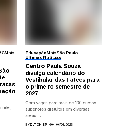
BC
Mais
Educação
Mais
São Paulo
Últimas Notícias
Centro Paula Souza
 São
divulga calendário do
te
Vestibular das Fatecs para
racas
o primeiro semestre de
ração
2027
Com vagas para mais de 100 cursos
m ele,
superiores gratuitos em diversas
áreas,...
BY
ELTON SPINA
06/08/2026