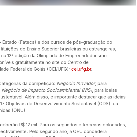
o Estado (Fatecs) e dos cursos de pós-graduação do
ituições de Ensino Superior brasileiras ou estrangeiras,
), na 12ª edição da Olimpíada de Empreendedorismo
oníveis gratuitamente no site do Centro de
ade Federal de Goiás (CEI/UFG):
cei.ufg.br
.
categorias da competição:
Negócio Inovador
, para
e
Negócio de Impacto Socioambiental (NIS)
, para ideias
ustentável. Além disso, é importante destacar que as ideias
7 Objetivos de Desenvolvimento Sustentável (ODS), da
nidas (ONU).
ceberão R$ 12 mil. Para os segundos e terceiros colocados,
espectivamente. Pelo segundo ano, a OEU concederá