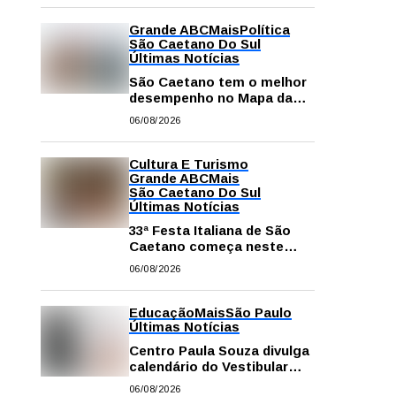
Grande ABC
Mais
Política
São Caetano Do Sul
Últimas Notícias
São Caetano tem o melhor
desempenho no Mapa da
Desigualdade da Grande SP
06/08/2026
Cultura E Turismo
Grande ABC
Mais
São Caetano Do Sul
Últimas Notícias
33ª Festa Italiana de São
Caetano começa neste
sábado com mais barracas
06/08/2026
e novidades em decoração
e atrações
Educação
Mais
São Paulo
Últimas Notícias
Centro Paula Souza divulga
calendário do Vestibular
das Fatecs para o primeiro
06/08/2026