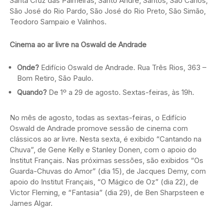
Santa Cruz das Palmeiras, Santo André, Santos, São Carlos,
São José do Rio Pardo, São José do Rio Preto, São Simão,
Teodoro Sampaio e Valinhos.
Cinema ao ar livre na Oswald de Andrade
Onde?
Edifício Oswald de Andrade. Rua Três Rios, 363 –
Bom Retiro, São Paulo.
Quando?
De 1º a 29 de agosto. Sextas-feiras, às 19h.
No mês de agosto, todas as sextas-feiras, o Edifício
Oswald de Andrade promove sessão de cinema com
clássicos ao ar livre. Nesta sexta, é exibido “Cantando na
Chuva”, de Gene Kelly e Stanley Donen, com o apoio do
Institut Français. Nas próximas sessões, são exibidos “Os
Guarda-Chuvas do Amor” (dia 15), de Jacques Demy, com
apoio do Institut Français, “O Mágico de Oz” (dia 22), de
Victor Fleming, e “Fantasia” (dia 29), de Ben Sharpsteen e
James Algar.