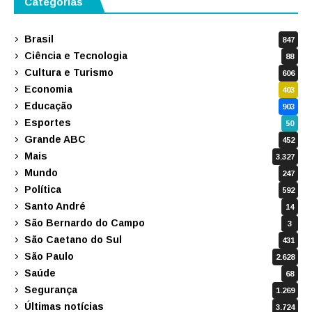
Categorias
Brasil
847
Ciência e Tecnologia
88
Cultura e Turismo
606
Economia
403
Educação
903
Esportes
50
Grande ABC
452
Mais
3.327
Mundo
247
Política
592
Santo André
14
São Bernardo do Campo
3
São Caetano do Sul
431
São Paulo
2.628
Saúde
68
Segurança
1.269
Últimas notícias
3.724