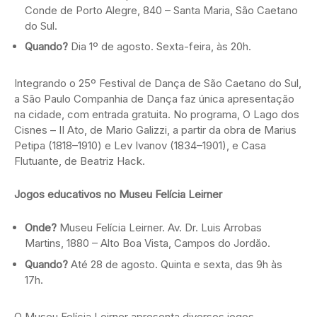
Conde de Porto Alegre, 840 – Santa Maria, São Caetano
do Sul.
Quando?
Dia 1º de agosto. Sexta-feira, às 20h.
Integrando o 25º Festival de Dança de São Caetano do Sul,
a São Paulo Companhia de Dança faz única apresentação
na cidade, com entrada gratuita. No programa, O Lago dos
Cisnes – II Ato, de Mario Galizzi, a partir da obra de Marius
Petipa (1818–1910) e Lev Ivanov (1834–1901), e Casa
Flutuante, de Beatriz Hack.
Jogos educativos no Museu Felícia Leirner
Onde?
Museu Felícia Leirner. Av. Dr. Luis Arrobas
Martins, 1880 – Alto Boa Vista, Campos do Jordão.
Quando?
Até 28 de agosto. Quinta e sexta, das 9h às
17h.
O Museu Felícia Leirner apresenta diversos jogos