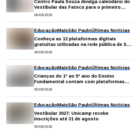
Centro Paula Souza divulga calendário do
Vestibular das Fatecs para o primeiro
semestre de 2027
06/08/2026
Educação
Mais
São Paulo
Últimas Notícias
Conheça as 12 plataformas digitais
gratuitas utilizadas na rede pública de SP
para reforçar a aprendizagem
06/08/2026
Educação
Mais
São Paulo
Últimas Notícias
Crianças do 1º ao 5º ano do Ensino
Fundamental contam com plataformas
digitais para apoiar estudos na escola e
05/08/2026
em casa
Educação
Mais
São Paulo
Últimas Notícias
Vestibular 2027: Unicamp recebe
inscrições até 31 de agosto
05/08/2026