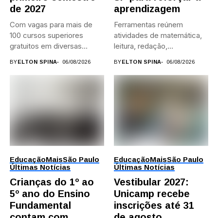
de 2027
aprendizagem
Com vagas para mais de
Ferramentas reúnem
100 cursos superiores
atividades de matemática,
gratuitos em diversas
leitura, redação,
áreas,...
programação, idiomas e
BY
ELTON SPINA
06/08/2026
BY
ELTON SPINA
06/08/2026
preparação para...
Educação
Mais
São Paulo
Educação
Mais
São Paulo
Últimas Notícias
Últimas Notícias
Crianças do 1º ao
Vestibular 2027:
5º ano do Ensino
Unicamp recebe
Fundamental
inscrições até 31
contam com
de agosto