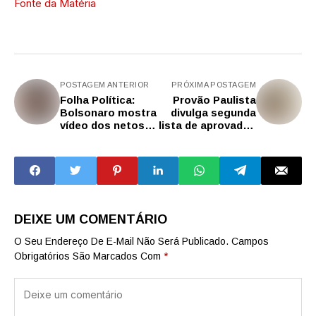
Fonte da Matéria
POSTAGEM ANTERIOR
PRÓXIMA POSTAGEM
Folha Política:
Provão Paulista
Bolsonaro mostra
divulga segunda
vídeo dos netos e
lista de aprovados
lamenta
nas Fatecs e
separação:
Univesp
‘vamos resistir,
vamos perseverar’
DEIXE UM COMENTÁRIO
O Seu Endereço De E-Mail Não Será Publicado.
Campos
Obrigatórios São Marcados Com
*