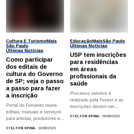
Cultura E Turismo
Mais
Educação
Mais
São Paulo
São Paulo
Últimas Notícias
Últimas Notícias
USP tem inscrições
Como participar
para residências
dos editais de
em áreas
cultura do Governo
profissionais da
de SP; veja o passo
saúde
a passo para fazer
Processo seletivo é
a inscrição
realizado pela Fuvest e as
Portal do Fomento reúne
inscrições devem ser
editais, manuais e serviços
feitas...
BY
ELTON SPINA
09/08/2026
para artistas, produtores e...
BY
ELTON SPINA
10/08/2026