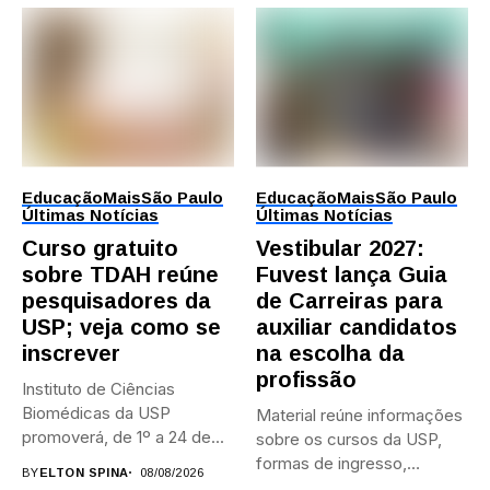
Educação
Mais
São Paulo
Educação
Mais
São Paulo
Últimas Notícias
Últimas Notícias
Curso gratuito
Vestibular 2027:
sobre TDAH reúne
Fuvest lança Guia
pesquisadores da
de Carreiras para
USP; veja como se
auxiliar candidatos
inscrever
na escolha da
profissão
Instituto de Ciências
Biomédicas da USP
Material reúne informações
promoverá, de 1º a 24 de...
sobre os cursos da USP,
formas de ingresso,
BY
ELTON SPINA
08/08/2026
campi,...