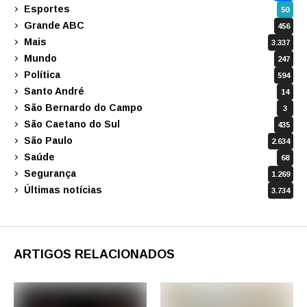
Esportes
50
Grande ABC
456
Mais
3.337
Mundo
247
Política
594
Santo André
14
São Bernardo do Campo
3
São Caetano do Sul
435
São Paulo
2.634
Saúde
68
Segurança
1.269
Últimas notícias
3.734
ARTIGOS RELACIONADOS