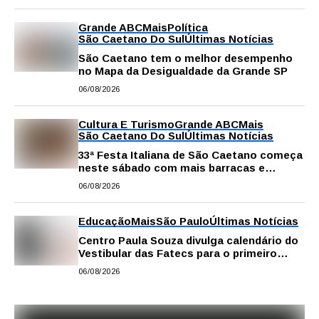
Grande ABC
Mais
Política
São Caetano Do Sul
Últimas Notícias
São Caetano tem o melhor desempenho
no Mapa da Desigualdade da Grande SP
06/08/2026
Cultura E Turismo
Grande ABC
Mais
São Caetano Do Sul
Últimas Notícias
33ª Festa Italiana de São Caetano começa
neste sábado com mais barracas e
novidades em decoração e atrações
06/08/2026
Educação
Mais
São Paulo
Últimas Notícias
Centro Paula Souza divulga calendário do
Vestibular das Fatecs para o primeiro
semestre de 2027
06/08/2026