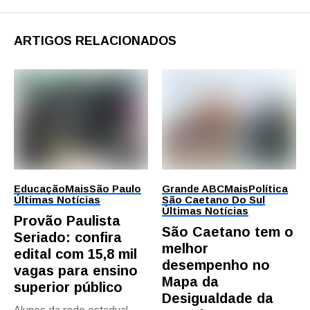
ARTIGOS RELACIONADOS
Educação
Mais
São Paulo
Grande ABC
Mais
Política
Últimas Notícias
São Caetano Do Sul
Últimas Notícias
Provão Paulista
São Caetano tem o
Seriado: confira
melhor
edital com 15,8 mil
desempenho no
vagas para ensino
Mapa da
superior público
Desigualdade da
Alunos da rede estadual