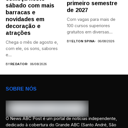
primeiro semestre
sábado com mais
de 2027
barracas e
novidades em
Com vagas para mais de
decoração e
100 cursos superiores
gratuitos em diversas
atrações
áreas,...
Chega o mês de agosto e,
BY
ELTON SPINA
06/08/2026
com ele, os sons, sabores
e...
BY
REDATOR
06/08/2026
SOBRE NÓS
O News ABC Post é um portal de notícias independente,
dedicado à cobertura do Grande ABC (Santo André, São