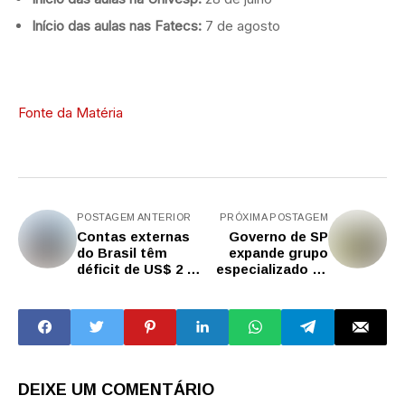
Início das aulas nas Fatecs:
7 de agosto
Fonte da Matéria
POSTAGEM ANTERIOR
PRÓXIMA POSTAGEM
Contas externas
Governo de SP
do Brasil têm
expande grupo
déficit de US$ 2 bi
especializado de
em março
investigações
para fortalecer
segurança no
campo
DEIXE UM COMENTÁRIO