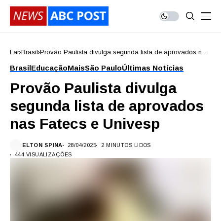
Lar
Brasil
Provão Paulista divulga segunda lista de aprovados nas
Fatecs e Univesp
Brasil
Educação
Mais
São Paulo
Últimas Notícias
Provão Paulista divulga
segunda lista de aprovados
nas Fatecs e Univesp
ELTON SPINA
28/04/2025
2 MINUTOS LIDOS
444 VISUALIZAÇÕES