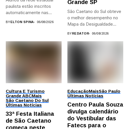
Grande SP
paulista estão inscritos
São Caetano do Sul obteve
automaticamente nas
o melhor desempenho no
provas; Candidatos da...
BY
ELTON SPINA
06/08/2026
Mapa da Desigualdade...
BY
REDATOR
06/08/2026
Cultura E Turismo
Educação
Mais
São Paulo
Grande ABC
Mais
Últimas Notícias
São Caetano Do Sul
Centro Paula Souza
Últimas Notícias
divulga calendário
33ª Festa Italiana
do Vestibular das
de São Caetano
Fatecs para o
começa neste