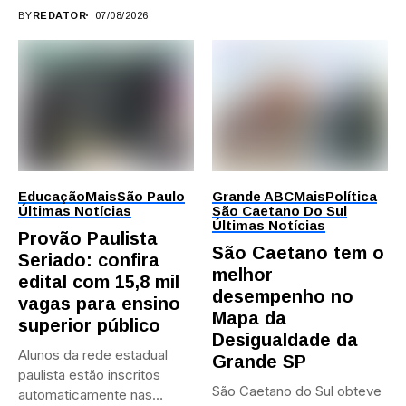
durante...
BY
REDATOR
07/08/2026
Educação
Mais
São Paulo
Grande ABC
Mais
Política
Últimas Notícias
São Caetano Do Sul
Últimas Notícias
Provão Paulista
São Caetano tem o
Seriado: confira
melhor
edital com 15,8 mil
desempenho no
vagas para ensino
Mapa da
superior público
Desigualdade da
Alunos da rede estadual
Grande SP
paulista estão inscritos
São Caetano do Sul obteve
automaticamente nas