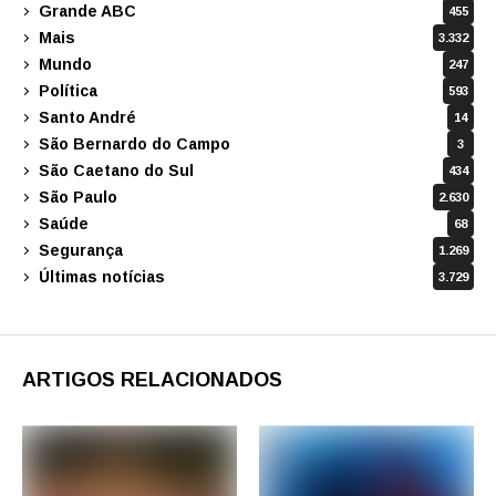
Grande ABC
455
Mais
3.332
Mundo
247
Política
593
Santo André
14
São Bernardo do Campo
3
São Caetano do Sul
434
São Paulo
2.630
Saúde
68
Segurança
1.269
Últimas notícias
3.729
ARTIGOS RELACIONADOS