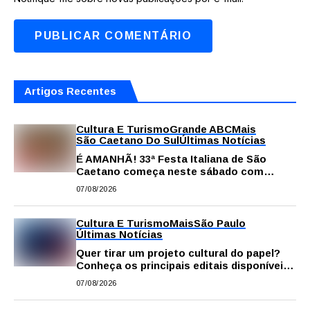
Artigos Recentes
Cultura E Turismo
Grande ABC
Mais
São Caetano Do Sul
Últimas Notícias
É AMANHÃ! 33ª Festa Italiana de São
Caetano começa neste sábado com
gastronomia, música e solidariedade
07/08/2026
Cultura E Turismo
Mais
São Paulo
Últimas Notícias
Quer tirar um projeto cultural do papel?
Conheça os principais editais disponíveis
em São Paulo
07/08/2026