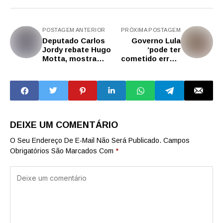
POSTAGEM ANTERIOR
PRÓXIMA POSTAGEM
Deputado Carlos
Governo Lula
Jordy rebate Hugo
‘pode ter
Motta, mostra
cometido erros’
censura,
na economia, diz
perseguição e
Haddad
prisões políticas,
e sugere ‘não vá
por esse caminho’
DEIXE UM COMENTÁRIO
O Seu Endereço De E-Mail Não Será Publicado.
Campos
Obrigatórios São Marcados Com
*