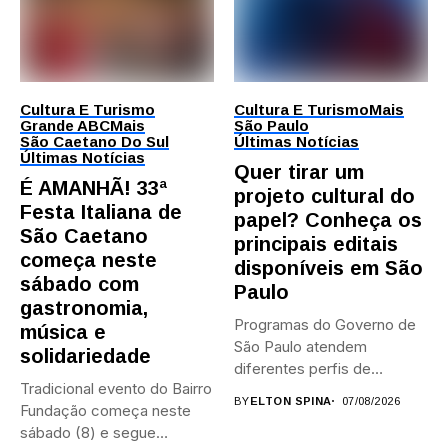
Cultura E Turismo
Cultura E Turismo
Mais
Grande ABC
Mais
São Paulo
São Caetano Do Sul
Últimas Notícias
Últimas Notícias
Quer tirar um
É AMANHÃ! 33ª
projeto cultural do
Festa Italiana de
papel? Conheça os
São Caetano
principais editais
começa neste
disponíveis em São
sábado com
Paulo
gastronomia,
Programas do Governo de
música e
São Paulo atendem
solidariedade
diferentes perfis de
Tradicional evento do Bairro
artistas, produtores,...
BY
ELTON SPINA
07/08/2026
Fundação começa neste
sábado (8) e segue