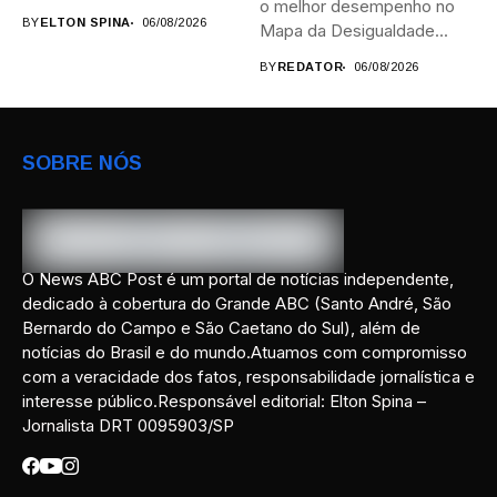
o melhor desempenho no
provas; Candidatos da...
BY
ELTON SPINA
06/08/2026
Mapa da Desigualdade...
BY
REDATOR
06/08/2026
SOBRE NÓS
O News ABC Post é um portal de notícias independente,
dedicado à cobertura do Grande ABC (Santo André, São
Bernardo do Campo e São Caetano do Sul), além de
notícias do Brasil e do mundo.Atuamos com compromisso
com a veracidade dos fatos, responsabilidade jornalística e
interesse público.Responsável editorial: Elton Spina –
Jornalista DRT 0095903/SP