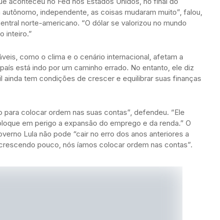
que aconteceu no Fed nos Estados Unidos, no final do
 autônomo, independente, as coisas mudaram muito”, falou,
entral norte-americano. “O dólar se valorizou no mundo
 inteiro.”
veis, como o clima e o cenário internacional, afetam a
aís está indo por um caminho errado. No entanto, ele diz
il ainda tem condições de crescer e equilibrar suas finanças
vo para colocar ordem nas suas contas”, defendeu. “Ele
oloque em perigo a expansão do emprego e da renda.” O
erno Lula não pode “cair no erro dos anos anteriores a
crescendo pouco, nós íamos colocar ordem nas contas”.