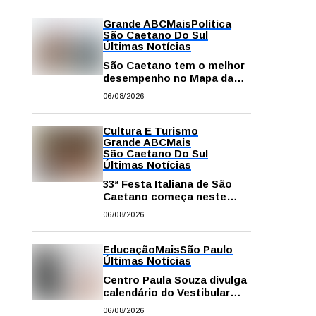
Grande ABC
Mais
Política
São Caetano Do Sul
Últimas Notícias
São Caetano tem o melhor
desempenho no Mapa da
Desigualdade da Grande SP
06/08/2026
Cultura E Turismo
Grande ABC
Mais
São Caetano Do Sul
Últimas Notícias
33ª Festa Italiana de São
Caetano começa neste
sábado com mais barracas
06/08/2026
e novidades em decoração
e atrações
Educação
Mais
São Paulo
Últimas Notícias
Centro Paula Souza divulga
calendário do Vestibular
das Fatecs para o primeiro
06/08/2026