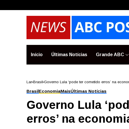
Início
Últimas Notícias
Grande ABC
Lar
Brasil
Governo Lula ‘pode ter cometido erros’ na econ
Brasil
Economia
Mais
Últimas Notícias
Governo Lula ‘pod
erros’ na economi