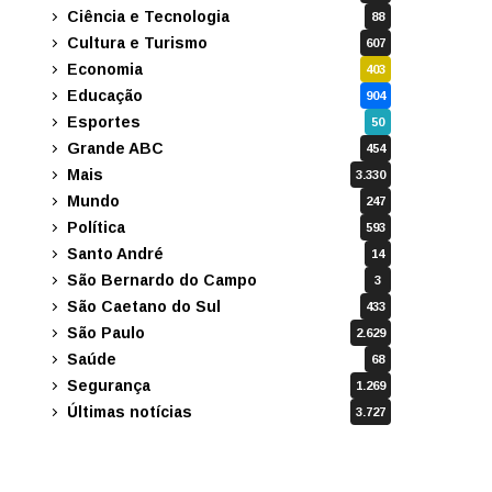
Ciência e Tecnologia
88
Cultura e Turismo
607
Economia
403
Educação
904
Esportes
50
Grande ABC
454
Mais
3.330
Mundo
247
Política
593
Santo André
14
São Bernardo do Campo
3
São Caetano do Sul
433
São Paulo
2.629
Saúde
68
Segurança
1.269
Últimas notícias
3.727