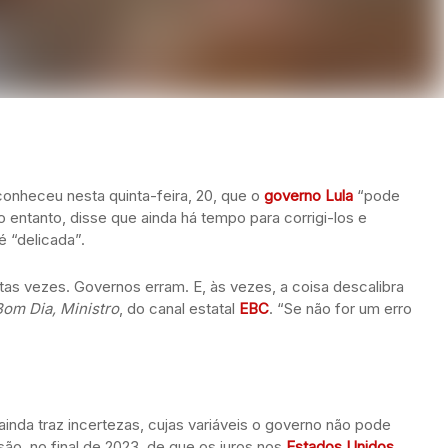
onheceu nesta quinta-feira, 20, que o
governo Lula
“pode
entanto, disse que ainda há tempo para corrigi-los e
 “delicada”.
as vezes. Governos erram. E, às vezes, a coisa descalibra
Bom Dia, Ministro
, do canal estatal
EBC
. “Se não for um erro
ainda traz incertezas, cujas variáveis o governo não pode
ão, no final de 2023, de que os juros nos
Estados Unidos