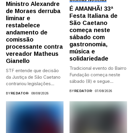
Ministro Alexandre
É AMANHÃ! 33ª
de Moraes derruba
Festa Italiana de
liminar e
São Caetano
restabelece
começa neste
andamento de
sábado com
comissão
gastronomia,
processante contra
música e
vereador Matheus
solidariedade
Gianello
Tradicional evento do Bairro
STF entende que decisão
Fundação começa neste
da Justiça de São Caetano
sábado (8) e segue
contrariou legislações
durante...
federais...
BY
REDATOR
07/08/2026
BY
REDATOR
08/08/2026