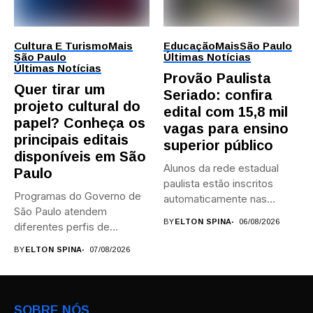
Cultura E Turismo
Mais
Educação
Mais
São Paulo
São Paulo
Últimas Notícias
Últimas Notícias
Provão Paulista
Quer tirar um
Seriado: confira
projeto cultural do
edital com 15,8 mil
papel? Conheça os
vagas para ensino
principais editais
superior público
disponíveis em São
Alunos da rede estadual
Paulo
paulista estão inscritos
Programas do Governo de
automaticamente nas
São Paulo atendem
provas; Candidatos da...
BY
ELTON SPINA
06/08/2026
diferentes perfis de
artistas, produtores,...
BY
ELTON SPINA
07/08/2026
SOBRE NÓS