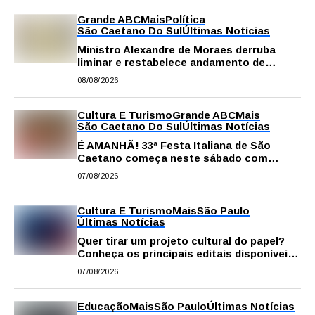
Grande ABC
Mais
Política
São Caetano Do Sul
Últimas Notícias
Ministro Alexandre de Moraes derruba
liminar e restabelece andamento de
comissão processante contra vereador
08/08/2026
Matheus Gianello
Cultura E Turismo
Grande ABC
Mais
São Caetano Do Sul
Últimas Notícias
É AMANHÃ! 33ª Festa Italiana de São
Caetano começa neste sábado com
gastronomia, música e solidariedade
07/08/2026
Cultura E Turismo
Mais
São Paulo
Últimas Notícias
Quer tirar um projeto cultural do papel?
Conheça os principais editais disponíveis
em São Paulo
07/08/2026
Educação
Mais
São Paulo
Últimas Notícias