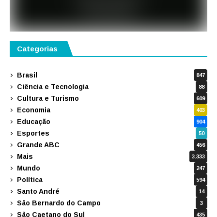
Categorias
Brasil
847
Ciência e Tecnologia
88
Cultura e Turismo
609
Economia
403
Educação
904
Esportes
50
Grande ABC
456
Mais
3.333
Mundo
247
Política
594
Santo André
14
São Bernardo do Campo
3
São Caetano do Sul
435