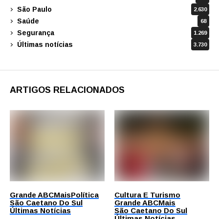
São Paulo
2.630
Saúde
68
Segurança
1.269
Últimas notícias
3.730
ARTIGOS RELACIONADOS
Grande ABC
Mais
Política
Cultura E Turismo
São Caetano Do Sul
Grande ABC
Mais
Últimas Notícias
São Caetano Do Sul
Últimas Notícias