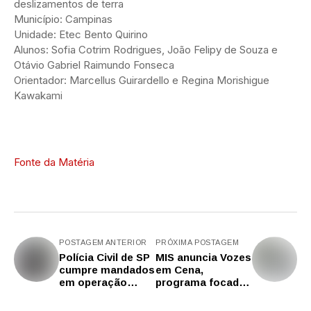
deslizamentos de terra
Município: Campinas
Unidade: Etec Bento Quirino
Alunos: Sofia Cotrim Rodrigues, João Felipy de Souza e
Otávio Gabriel Raimundo Fonseca
Orientador: Marcellus Guirardello e Regina Morishigue
Kawakami
Fonte da Matéria
POSTAGEM ANTERIOR
PRÓXIMA POSTAGEM
Polícia Civil de SP
MIS anuncia Vozes
cumpre mandados
em Cena,
em operação
programa focado
interestadual
no repertório de
contra golpe do
memória do