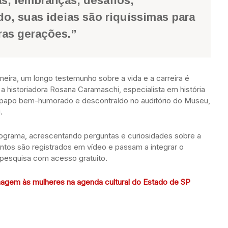
ias, lembranças, desafios,
o, suas ideias são riquíssimas para
ras gerações.”
eira, um longo testemunho sobre a vida e a carreira é
a historiadora Rosana Caramaschi, especialista em história
-papo bem-humorado e descontraído no auditório do Museu,
.
ograma, acrescentando perguntas e curiosidades sobre a
os são registrados em vídeo e passam a integrar o
a pesquisa com acesso gratuito.
gem às mulheres na agenda cultural do Estado de SP