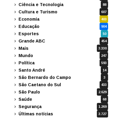
Ciência e Tecnologia
88
Cultura e Turismo
607
Economia
403
Educação
904
Esportes
50
Grande ABC
454
Mais
3.330
Mundo
247
Política
593
Santo André
14
São Bernardo do Campo
3
São Caetano do Sul
433
São Paulo
2.629
Saúde
68
Segurança
1.269
Últimas notícias
3.727