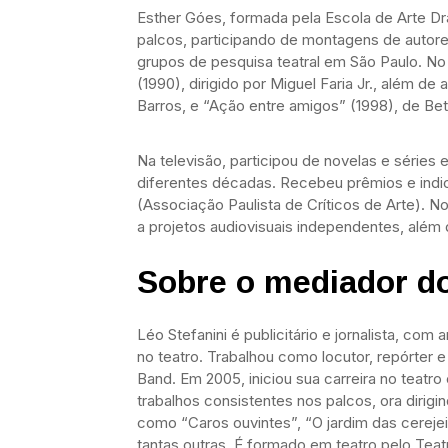
Esther Góes, formada pela Escola de Arte Dr
palcos, participando de montagens de autore
grupos de pesquisa teatral em São Paulo. No
(1990), dirigido por Miguel Faria Jr., além de
Barros, e “Ação entre amigos” (1998), de Bet
Na televisão, participou de novelas e série
diferentes décadas. Recebeu prêmios e indi
(Associação Paulista de Críticos de Arte). N
a projetos audiovisuais independentes, além 
Sobre o mediador d
Léo Stefanini é publicitário e jornalista, co
no teatro. Trabalhou como locutor, repórter
Band. Em 2005, iniciou sua carreira no teatr
trabalhos consistentes nos palcos, ora dirig
como “Caros ouvintes”, “O jardim das cerejei
tantas outras. É formado em teatro pelo Teat