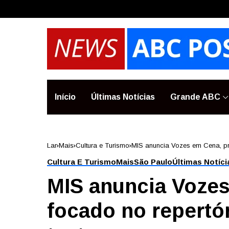
Início
Últimas Notícias
Grande ABC
Lar
Mais
Cultura e Turismo
MIS anuncia Vozes em Cena, pr
Cultura E Turismo
Mais
São Paulo
Últimas Notíci
MIS anuncia Voze
focado no repertó