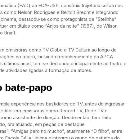
amática (EAD) da ECA-USP, construiu trajetória sólida nos
s como Nelson Rodrigues e Bertolt Brecht e integrando
 cinema, destacou-se como protagonista de “Stelinha”
 atuar em títulos como “Anjos da noite” (1987), de Wilson
o Brant.
s em emissoras como TV Globo e TV Cultura ao longo de
cações no teatro, incluindo reconhecimento da APCA
os últimos anos, tem se dedicado principalmente ao teatro e
de atividades ligadas à formação de atores.
o bate-papo
m ampla experiência nos bastidores de TV, antes de ingressar
 e editor em emissoras como Record TV, Rede TV e
o como assistente de direção. Desde então, tem feito
indo, ora atuando, em peças de destaque
ras”, “Amigas pero no mucho”, atualmente “O filho”, entre
ro Escola Célia Helena e integrou o grupo de estudos do