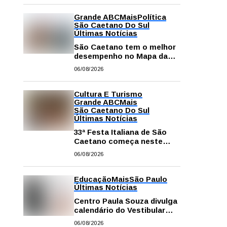
Grande ABC
Mais
Política
São Caetano Do Sul
Últimas Notícias
São Caetano tem o melhor
desempenho no Mapa da
Desigualdade da Grande SP
06/08/2026
Cultura E Turismo
Grande ABC
Mais
São Caetano Do Sul
Últimas Notícias
33ª Festa Italiana de São
Caetano começa neste
sábado com mais barracas
06/08/2026
e novidades em decoração
e atrações
Educação
Mais
São Paulo
Últimas Notícias
Centro Paula Souza divulga
calendário do Vestibular
das Fatecs para o primeiro
06/08/2026