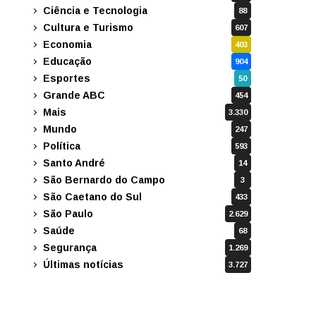
Ciência e Tecnologia
88
Cultura e Turismo
607
Economia
403
Educação
904
Esportes
50
Grande ABC
454
Mais
3.330
Mundo
247
Política
593
Santo André
14
São Bernardo do Campo
3
São Caetano do Sul
433
São Paulo
2.629
Saúde
68
Segurança
1.269
Últimas notícias
3.727