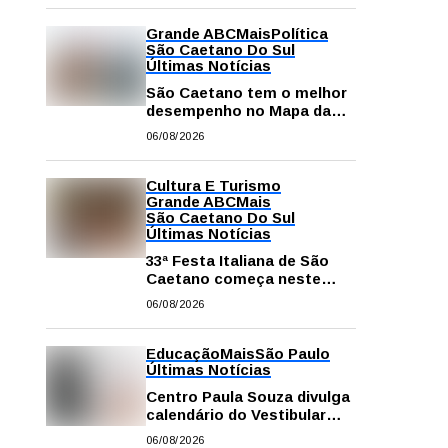
Grande ABC
Mais
Política
São Caetano Do Sul
Últimas Notícias
São Caetano tem o melhor
desempenho no Mapa da
Desigualdade da Grande SP
06/08/2026
Cultura E Turismo
Grande ABC
Mais
São Caetano Do Sul
Últimas Notícias
33ª Festa Italiana de São
Caetano começa neste
sábado com mais barracas
06/08/2026
e novidades em decoração
e atrações
Educação
Mais
São Paulo
Últimas Notícias
Centro Paula Souza divulga
calendário do Vestibular
das Fatecs para o primeiro
06/08/2026