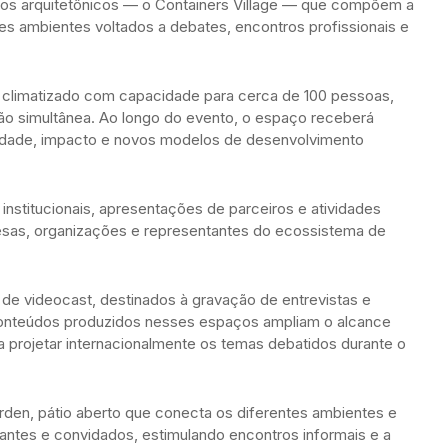
os arquitetônicos — o Containers Village — que compõem a
s ambientes voltados a debates, encontros profissionais e
 climatizado com capacidade para cerca de 100 pessoas,
ão simultânea. Ao longo do evento, o espaço receberá
ividade, impacto e novos modelos de desenvolvimento
nstitucionais, apresentações de parceiros e atividades
resas, organizações e representantes do ecossistema de
de videocast, destinados à gravação de entrevistas e
conteúdos produzidos nesses espaços ampliam o alcance
a projetar internacionalmente os temas debatidos durante o
arden, pátio aberto que conecta os diferentes ambientes e
tantes e convidados, estimulando encontros informais e a