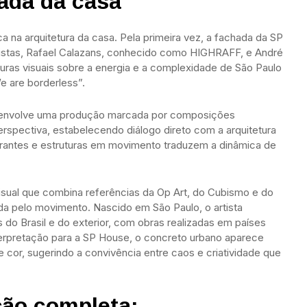
ada da casa
 na arquitetura da casa. Pela primeira vez, a fachada da SP
ulistas, Rafael Calazans, conhecido como HIGHRAFF, e André
uras visuais sobre a energia e a complexidade de São Paulo
e are borderless”.
senvolve uma produção marcada por composições
spectiva, estabelecendo diálogo direto com a arquitetura
brantes e estruturas em movimento traduzem a dinâmica de
isual que combina referências da Op Art, do Cubismo e do
a pelo movimento. Nascido em São Paulo, o artista
do Brasil e do exterior, com obras realizadas em países
terpretação para a SP House, o concreto urbano aparece
 cor, sugerindo a convivência entre caos e criatividade que
ção completa: