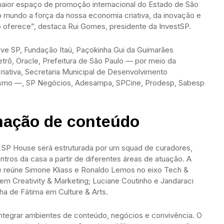
 maior espaço de promoção internacional do Estado de São
ao mundo a força da nossa economia criativa, da inovação e
 oferece”, destaca Rui Gomes, presidente da InvestSP.
olve SP, Fundação Itaú, Paçokinha Gui da Guimarães
trô, Oracle, Prefeitura de São Paulo — por meio da
riativa, Secretaria Municipal de Desenvolvimento
rismo —, SP Negócios, Adesampa, SPCine, Prodesp, Sabesp
mação de conteúdo
a SP House será estruturada por um squad de curadores,
tros da casa a partir de diferentes áreas de atuação. A
a e reúne Simone Kliass e Ronaldo Lemos no eixo Tech &
m Creativity & Marketing; Luciane Coutinho e Jandaraci
ha de Fátima em Culture & Arts.
integrar ambientes de conteúdo, negócios e convivência. O