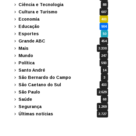
Ciência e Tecnologia
88
Cultura e Turismo
607
Economia
403
Educação
904
Esportes
50
Grande ABC
454
Mais
3.330
Mundo
247
Política
593
Santo André
14
São Bernardo do Campo
3
São Caetano do Sul
433
São Paulo
2.629
Saúde
68
Segurança
1.269
Últimas notícias
3.727