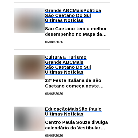
Grande ABC
Mais
Política
São Caetano Do Sul
Últimas Notícias
São Caetano tem o melhor
desempenho no Mapa da
Desigualdade da Grande SP
06/08/2026
Cultura E Turismo
Grande ABC
Mais
São Caetano Do Sul
Últimas Notícias
33ª Festa Italiana de São
Caetano começa neste
sábado com mais barracas
06/08/2026
e novidades em decoração
e atrações
Educação
Mais
São Paulo
Últimas Notícias
Centro Paula Souza divulga
calendário do Vestibular
das Fatecs para o primeiro
06/08/2026