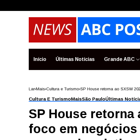
Início
Últimas Notícias
Grande ABC
Lar
Mais
Cultura e Turismo
SP House retorna ao SXSW 2026
Cultura E Turismo
Mais
São Paulo
Últimas Notíci
SP House retorna
foco em negócios