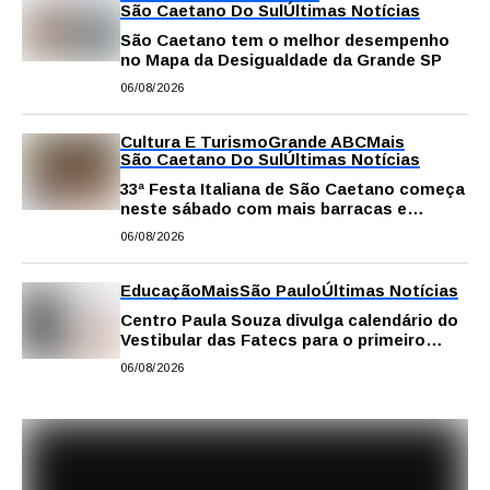
São Caetano Do Sul
Últimas Notícias
São Caetano tem o melhor desempenho
no Mapa da Desigualdade da Grande SP
06/08/2026
Cultura E Turismo
Grande ABC
Mais
São Caetano Do Sul
Últimas Notícias
33ª Festa Italiana de São Caetano começa
neste sábado com mais barracas e
novidades em decoração e atrações
06/08/2026
Educação
Mais
São Paulo
Últimas Notícias
Centro Paula Souza divulga calendário do
Vestibular das Fatecs para o primeiro
semestre de 2027
06/08/2026