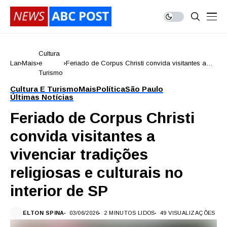
Cultura
Lar
Mais
e
Feriado de Corpus Christi convida visitantes a
Turismo
vivenciar tradições religiosas e culturais no
interior de SP
Cultura E Turismo
Mais
Política
São Paulo
Últimas Notícias
Feriado de Corpus Christi
convida visitantes a
vivenciar tradições
religiosas e culturais no
interior de SP
ELTON SPINA
03/06/2026
2 MINUTOS LIDOS
49 VISUALIZAÇÕES