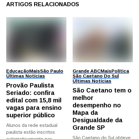
ARTIGOS RELACIONADOS
Educação
Mais
São Paulo
Grande ABC
Mais
Política
Últimas Notícias
São Caetano Do Sul
Últimas Notícias
Provão Paulista
São Caetano tem o
Seriado: confira
melhor
edital com 15,8 mil
desempenho no
vagas para ensino
Mapa da
superior público
Desigualdade da
Alunos da rede estadual
Grande SP
paulista estão inscritos
São Caetano do Sul obteve
automaticamente nas