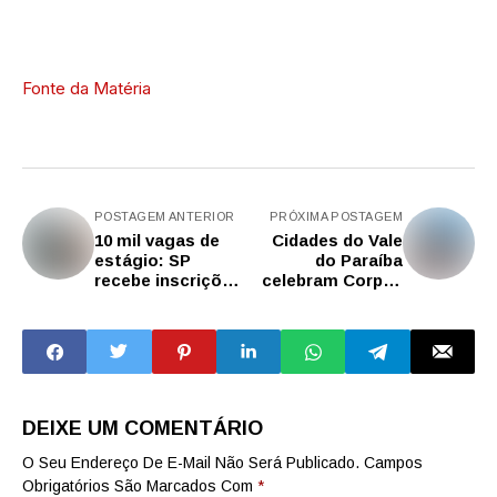
Fonte da Matéria
POSTAGEM ANTERIOR
PRÓXIMA POSTAGEM
10 mil vagas de
Cidades do Vale
estágio: SP
do Paraíba
recebe inscrições
celebram Corpus
de universitários
Christi com
das áreas de
tapetes,
tecnologia para
procissões e
atuar em escolas
atrações culturais
estaduais
DEIXE UM COMENTÁRIO
O Seu Endereço De E-Mail Não Será Publicado.
Campos
Obrigatórios São Marcados Com
*