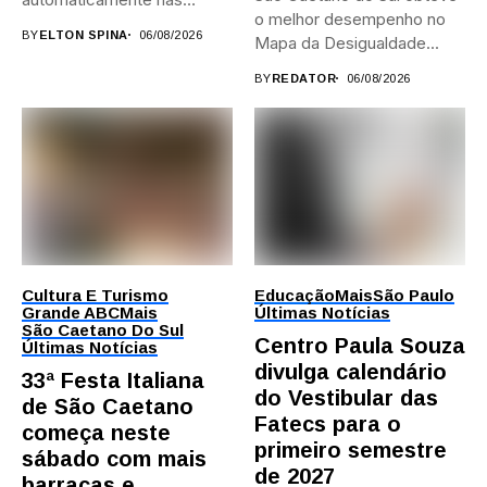
o melhor desempenho no
provas; Candidatos da...
BY
ELTON SPINA
06/08/2026
Mapa da Desigualdade...
BY
REDATOR
06/08/2026
Cultura E Turismo
Educação
Mais
São Paulo
Grande ABC
Mais
Últimas Notícias
São Caetano Do Sul
Centro Paula Souza
Últimas Notícias
divulga calendário
33ª Festa Italiana
do Vestibular das
de São Caetano
Fatecs para o
começa neste
primeiro semestre
sábado com mais
de 2027
barracas e