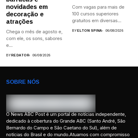
novidades em
Com vagas para mais de
decoração e
100 cursos superiores
gratuitos em diversas
atrações
áreas,...
Chega o mês de agosto e,
BY
ELTON SPINA
06/08/2026
com ele, os sons, sabores
e...
BY
REDATOR
06/08/2026
SOBRE NÓS
O News ABC Post é um portal de notícias independente,
dedicado à cobertura do Grande ABC (Santo André, São
Bernardo do Campo e São Caetano do Sul), além de
notícias do Brasil e do mundo.Atuamos com compromisso