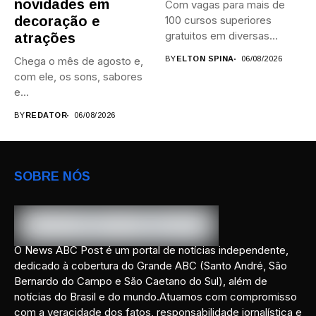
novidades em
Com vagas para mais de
decoração e
100 cursos superiores
gratuitos em diversas
atrações
áreas,...
Chega o mês de agosto e,
BY
ELTON SPINA
06/08/2026
com ele, os sons, sabores
e...
BY
REDATOR
06/08/2026
SOBRE NÓS
O News ABC Post é um portal de notícias independente,
dedicado à cobertura do Grande ABC (Santo André, São
Bernardo do Campo e São Caetano do Sul), além de
notícias do Brasil e do mundo.Atuamos com compromisso
com a veracidade dos fatos, responsabilidade jornalística e