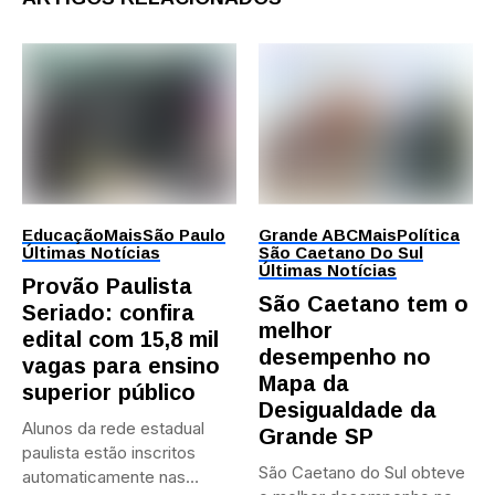
Educação
Mais
São Paulo
Grande ABC
Mais
Política
Últimas Notícias
São Caetano Do Sul
Últimas Notícias
Provão Paulista
São Caetano tem o
Seriado: confira
melhor
edital com 15,8 mil
desempenho no
vagas para ensino
Mapa da
superior público
Desigualdade da
Alunos da rede estadual
Grande SP
paulista estão inscritos
São Caetano do Sul obteve
automaticamente nas