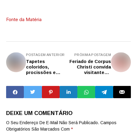
Fonte da Matéria
POSTAGEM ANTERIOR
PRÓXIMA POSTAGEM
Tapetes
Feriado de Corpus
coloridos,
Christi convida
procissões e
visitantes a
festas populares
vivenciar
movimentam o
tradições
feriado de Corpus
religiosas e
Christi na região
culturais no
de Campinas
interior de SP
DEIXE UM COMENTÁRIO
O Seu Endereço De E-Mail Não Será Publicado.
Campos
Obrigatórios São Marcados Com
*