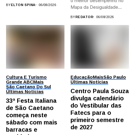
o melhor desempenho no
provas; Candidatos da...
BY
ELTON SPINA
06/08/2026
Mapa da Desigualdade...
BY
REDATOR
06/08/2026
Cultura E Turismo
Educação
Mais
São Paulo
Grande ABC
Mais
Últimas Notícias
São Caetano Do Sul
Centro Paula Souza
Últimas Notícias
divulga calendário
33ª Festa Italiana
do Vestibular das
de São Caetano
Fatecs para o
começa neste
primeiro semestre
sábado com mais
de 2027
barracas e