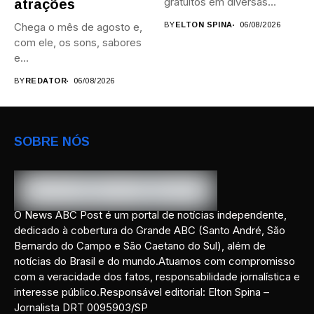
gratuitos em diversas
atrações
áreas,...
Chega o mês de agosto e,
BY
ELTON SPINA
06/08/2026
com ele, os sons, sabores
e...
BY
REDATOR
06/08/2026
SOBRE NÓS
O News ABC Post é um portal de notícias independente,
dedicado à cobertura do Grande ABC (Santo André, São
Bernardo do Campo e São Caetano do Sul), além de
notícias do Brasil e do mundo.Atuamos com compromisso
com a veracidade dos fatos, responsabilidade jornalística e
interesse público.Responsável editorial: Elton Spina –
Jornalista DRT 0095903/SP