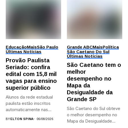
Educação
Mais
São Paulo
Grande ABC
Mais
Política
Últimas Notícias
São Caetano Do Sul
Últimas Notícias
Provão Paulista
São Caetano tem o
Seriado: confira
melhor
edital com 15,8 mil
desempenho no
vagas para ensino
Mapa da
superior público
Desigualdade da
Alunos da rede estadual
Grande SP
paulista estão inscritos
São Caetano do Sul obteve
automaticamente nas
o melhor desempenho no
provas; Candidatos da...
BY
ELTON SPINA
06/08/2026
Mapa da Desigualdade...