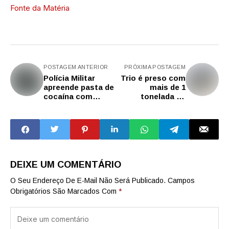
Fonte da Matéria
POSTAGEM ANTERIOR
PRÓXIMA POSTAGEM
Polícia Militar
Trio é preso com
apreende pasta de
mais de 1
cocaína com
tonelada de
passageiros em
drogas em
fiscalização de
chácara no
ônibus da capital
interior de São
Paulo
DEIXE UM COMENTÁRIO
O Seu Endereço De E-Mail Não Será Publicado.
Campos
Obrigatórios São Marcados Com
*