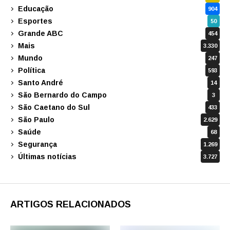
Educação
904
Esportes
50
Grande ABC
454
Mais
3.330
Mundo
247
Política
593
Santo André
14
São Bernardo do Campo
3
São Caetano do Sul
433
São Paulo
2.629
Saúde
68
Segurança
1.269
Últimas notícias
3.727
ARTIGOS RELACIONADOS