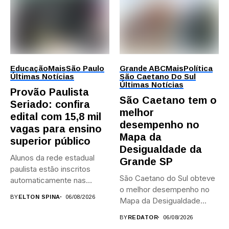
Educação
Mais
São Paulo
Grande ABC
Mais
Política
Últimas Notícias
São Caetano Do Sul
Últimas Notícias
Provão Paulista
São Caetano tem o
Seriado: confira
melhor
edital com 15,8 mil
desempenho no
vagas para ensino
Mapa da
superior público
Desigualdade da
Alunos da rede estadual
Grande SP
paulista estão inscritos
São Caetano do Sul obteve
automaticamente nas
o melhor desempenho no
provas; Candidatos da...
BY
ELTON SPINA
06/08/2026
Mapa da Desigualdade...
BY
REDATOR
06/08/2026