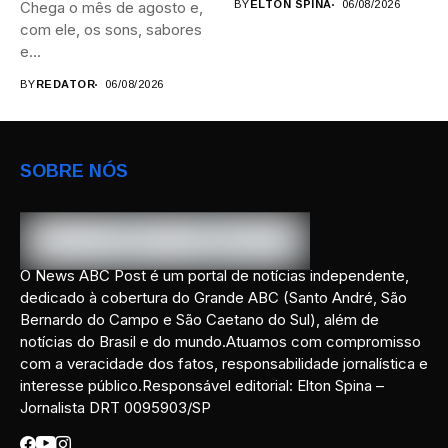
Chega o mês de agosto e,
BY
ELTON SPINA
06/08/2026
com ele, os sons, sabores
e...
BY
REDATOR
06/08/2026
SOBRE NÓS
O News ABC Post é um portal de notícias independente,
dedicado à cobertura do Grande ABC (Santo André, São
Bernardo do Campo e São Caetano do Sul), além de
notícias do Brasil e do mundo.Atuamos com compromisso
com a veracidade dos fatos, responsabilidade jornalística e
interesse público.Responsável editorial: Elton Spina –
Jornalista DRT 0095903/SP