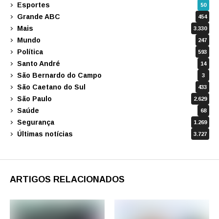
Esportes
50
Grande ABC
454
Mais
3.330
Mundo
247
Política
593
Santo André
14
São Bernardo do Campo
3
São Caetano do Sul
433
São Paulo
2.629
Saúde
68
Segurança
1.269
Últimas notícias
3.727
ARTIGOS RELACIONADOS