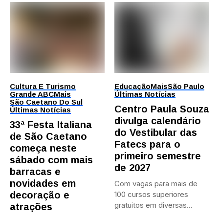
Cultura E Turismo
Educação
Mais
São Paulo
Grande ABC
Mais
Últimas Notícias
São Caetano Do Sul
Centro Paula Souza
Últimas Notícias
divulga calendário
33ª Festa Italiana
do Vestibular das
de São Caetano
Fatecs para o
começa neste
primeiro semestre
sábado com mais
de 2027
barracas e
novidades em
Com vagas para mais de
decoração e
100 cursos superiores
gratuitos em diversas
atrações
áreas,...