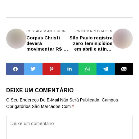
POSTAGEM ANTERIOR
PRÓXIMA POSTAGEM
Corpus Christi
São Paulo registra
deverá
zero feminicídios
movimentar R$ 6,4
em abril e atinge
bilhões para o
melhor resultado
turismo do estado
desde 2023
de SP
DEIXE UM COMENTÁRIO
O Seu Endereço De E-Mail Não Será Publicado.
Campos
Obrigatórios São Marcados Com
*