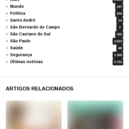
Mundo
247
Política
594
Santo André
14
São Bernardo do Campo
3
São Caetano do Sul
435
São Paulo
2.632
Saúde
68
Segurança
1.269
Últimas notícias
3.732
ARTIGOS RELACIONADOS