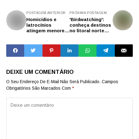
POSTAGEM ANTERIOR
PRÓXIMA POSTAGEM
Homicídios e
'Birdwatching':
latrocínios
conheça destinos
atingem menores
no litoral norte
índices da série
para observar
histórica em São
pássaros
Paulo
DEIXE UM COMENTÁRIO
O Seu Endereço De E-Mail Não Será Publicado.
Campos
Obrigatórios São Marcados Com
*