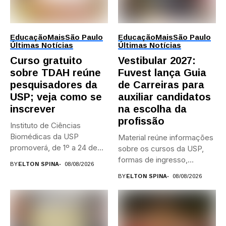
Educação
Mais
São Paulo
Educação
Mais
São Paulo
Últimas Notícias
Últimas Notícias
Curso gratuito
Vestibular 2027:
sobre TDAH reúne
Fuvest lança Guia
pesquisadores da
de Carreiras para
USP; veja como se
auxiliar candidatos
inscrever
na escolha da
profissão
Instituto de Ciências
Biomédicas da USP
Material reúne informações
promoverá, de 1º a 24 de...
sobre os cursos da USP,
formas de ingresso,
BY
ELTON SPINA
08/08/2026
campi,...
BY
ELTON SPINA
08/08/2026