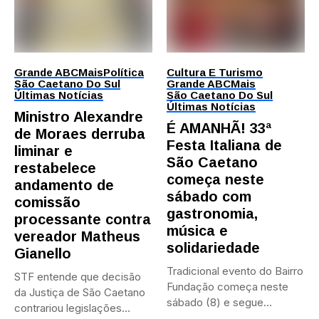
Grande ABC
Mais
Política
Cultura E Turismo
São Caetano Do Sul
Grande ABC
Mais
Últimas Notícias
São Caetano Do Sul
Últimas Notícias
Ministro Alexandre
É AMANHÃ! 33ª
de Moraes derruba
Festa Italiana de
liminar e
São Caetano
restabelece
começa neste
andamento de
sábado com
comissão
gastronomia,
processante contra
música e
vereador Matheus
solidariedade
Gianello
Tradicional evento do Bairro
STF entende que decisão
Fundação começa neste
da Justiça de São Caetano
sábado (8) e segue
contrariou legislações
durante...