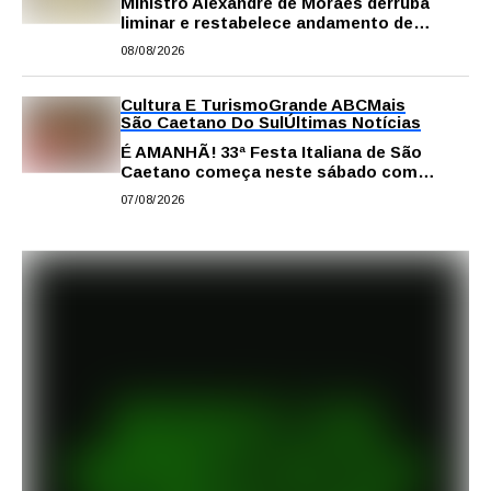
Ministro Alexandre de Moraes derruba
liminar e restabelece andamento de
comissão processante contra vereador
08/08/2026
Matheus Gianello
Cultura E Turismo
Grande ABC
Mais
São Caetano Do Sul
Últimas Notícias
É AMANHÃ! 33ª Festa Italiana de São
Caetano começa neste sábado com
gastronomia, música e solidariedade
07/08/2026