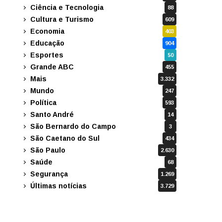
Ciência e Tecnologia
88
Cultura e Turismo
609
Economia
403
Educação
904
Esportes
50
Grande ABC
455
Mais
3.332
Mundo
247
Política
593
Santo André
14
São Bernardo do Campo
3
São Caetano do Sul
434
São Paulo
2.630
Saúde
68
Segurança
1.269
Últimas notícias
3.729