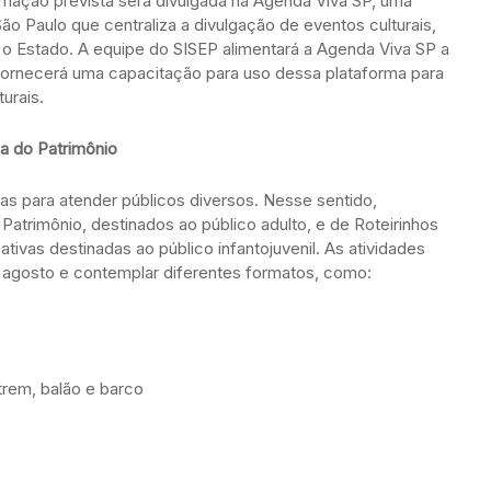
ramação prevista será divulgada na Agenda Viva SP, uma
ão Paulo que centraliza a divulgação de eventos culturais,
o o Estado. A equipe do SISEP alimentará a Agenda Viva SP a
 fornecerá uma capacitação para uso dessa plataforma para
turais.
da do Patrimônio
as para atender públicos diversos. Nesse sentido,
atrimônio, destinados ao público adulto, e de Roteirinhos
tivas destinadas ao público infantojuvenil. As atividades
 agosto e contemplar diferentes formatos, como:
 trem, balão e barco