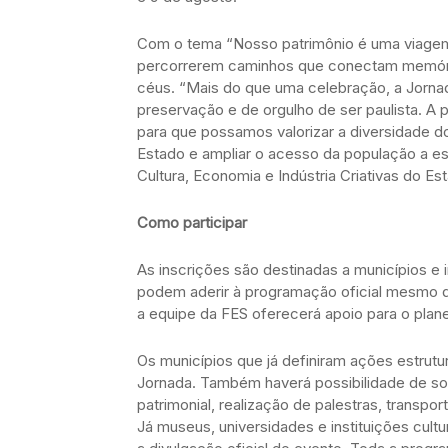
Com o tema “Nosso patrimônio é uma viagem!”
percorrerem caminhos que conectam memória, c
céus. “Mais do que uma celebração, a Jorna
preservação e de orgulho de ser paulista. A 
para que possamos valorizar a diversidade do
Estado e ampliar o acesso da população a ess
Cultura, Economia e Indústria Criativas do E
Como participar
As inscrições são destinadas a municípios e in
podem aderir à programação oficial mesmo q
a equipe da FES oferecerá apoio para o pla
Os municípios que já definiram ações estrut
Jornada. Também haverá possibilidade de sol
patrimonial, realização de palestras, transpor
Já museus, universidades e instituições cult