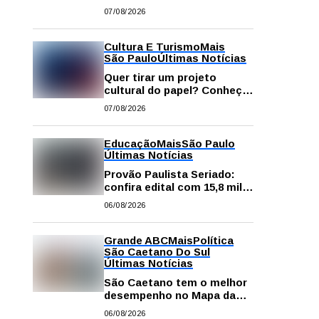
começa neste sábado com
07/08/2026
gastronomia, música e
solidariedade
Cultura E Turismo
Mais
São Paulo
Últimas Notícias
Quer tirar um projeto
cultural do papel? Conheça
os principais editais
07/08/2026
disponíveis em São Paulo
Educação
Mais
São Paulo
Últimas Notícias
Provão Paulista Seriado:
confira edital com 15,8 mil
vagas para ensino superior
06/08/2026
público
Grande ABC
Mais
Política
São Caetano Do Sul
Últimas Notícias
São Caetano tem o melhor
desempenho no Mapa da
Desigualdade da Grande SP
06/08/2026