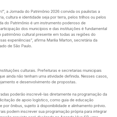
, a Jornada do Patrimônio 2026 convida os paulistas a
ultura e identidade seja por terra, pelos trilhos ou pelos
da do Patrimônio é um instrumento poderoso de
participação dos municípios e das instituições é fundamental
 patrimônio cultural presente em todas as regiões do
as experiências”, afirma Marilia Marton, secretária da
stado de São Paulo.
stituições culturais. Prefeituras e secretarias municipais
ue ainda não tenham uma atividade definida. Nesses casos,
nejamento e desenvolvimento de propostas.
uradas poderão inscrevê-las diretamente na programação da
icitação de apoio logístico, como guia de educação
te por ônibus, sujeito à disponibilidade e alinhamento prévio.
urais podem inscrever sua programação própria para integrar