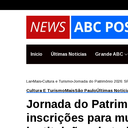
Início
Últimas Notícias
Grande ABC
Lar
Mais
Cultura e Turismo
Jornada do Patrimônio 2026: SP 
Cultura E Turismo
Mais
São Paulo
Últimas Notíci
Jornada do Patrim
inscrições para m