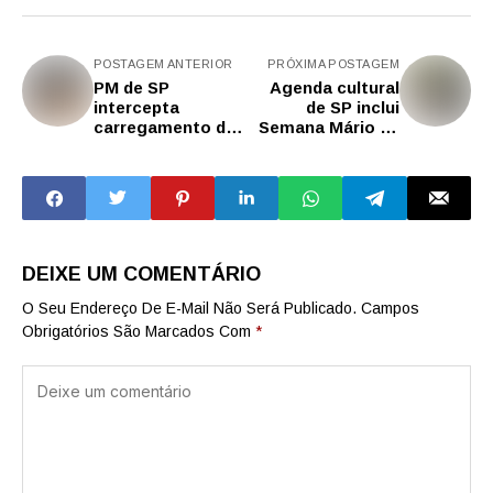
POSTAGEM ANTERIOR
PRÓXIMA POSTAGEM
PM de SP
Agenda cultural
intercepta
de SP inclui
carregamento de
Semana Mário de
mais de 300 kg de
Andrade, Festival
cocaína em
Cultura de
Ribeirão Preto
Boteco, Arte
Sacra em
Aparecida e
atrações do Guri
DEIXE UM COMENTÁRIO
O Seu Endereço De E-Mail Não Será Publicado.
Campos
Obrigatórios São Marcados Com
*