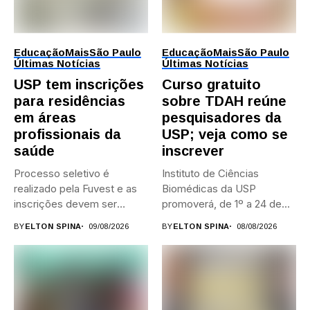
Educação
Mais
São Paulo
Educação
Mais
São Paulo
Últimas Notícias
Últimas Notícias
USP tem inscrições
Curso gratuito
para residências
sobre TDAH reúne
em áreas
pesquisadores da
profissionais da
USP; veja como se
saúde
inscrever
Processo seletivo é
Instituto de Ciências
realizado pela Fuvest e as
Biomédicas da USP
inscrições devem ser
promoverá, de 1º a 24 de...
feitas...
BY
ELTON SPINA
09/08/2026
BY
ELTON SPINA
08/08/2026