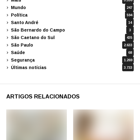
3.336
Mundo
247
Política
594
Santo André
14
São Bernardo do Campo
3
São Caetano do Sul
435
São Paulo
2.633
Saúde
68
Segurança
1.269
Últimas notícias
3.733
ARTIGOS RELACIONADOS