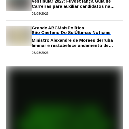
Vestibular 2027: Fuvest lança Guia de
Carreiras para auxiliar candidatos na
escolha da profissão
08/08/2026
Grande ABC
Mais
Política
São Caetano Do Sul
Últimas Notícias
Ministro Alexandre de Moraes derruba
liminar e restabelece andamento de
comissão processante contra vereador
08/08/2026
Matheus Gianello