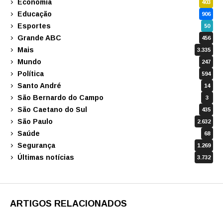
Economia
403
Educação
906
Esportes
50
Grande ABC
456
Mais
3.335
Mundo
247
Política
594
Santo André
14
São Bernardo do Campo
3
São Caetano do Sul
435
São Paulo
2.632
Saúde
68
Segurança
1.269
Últimas notícias
3.732
ARTIGOS RELACIONADOS