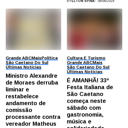
BY
ELTON SPINA
08/08/2026
Grande ABC
Mais
Política
Cultura E Turismo
São Caetano Do Sul
Grande ABC
Mais
Últimas Notícias
São Caetano Do Sul
Últimas Notícias
Ministro Alexandre
É AMANHÃ! 33ª
de Moraes derruba
Festa Italiana de
liminar e
São Caetano
restabelece
começa neste
andamento de
sábado com
comissão
gastronomia,
processante contra
música e
vereador Matheus