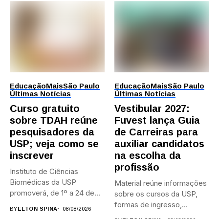
Educação
Mais
São Paulo
Educação
Mais
São Paulo
Últimas Notícias
Últimas Notícias
Curso gratuito
Vestibular 2027:
sobre TDAH reúne
Fuvest lança Guia
pesquisadores da
de Carreiras para
USP; veja como se
auxiliar candidatos
inscrever
na escolha da
profissão
Instituto de Ciências
Biomédicas da USP
Material reúne informações
promoverá, de 1º a 24 de...
sobre os cursos da USP,
formas de ingresso,
BY
ELTON SPINA
08/08/2026
campi,...