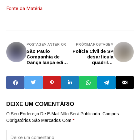
Fonte da Matéria
POSTAGEM ANTERIOR
PRÓXIMA POSTAGEM
São Paulo
Polícia Civil de SP
Companhia de
desarticula
Dança lança edital
quadrilha
para selecionar
especializada em
coreógrafos para
furtos de
o Ateliê De
celulares e
Criação 2026
fraudes bancárias
DEIXE UM COMENTÁRIO
O Seu Endereço De E-Mail Não Será Publicado.
Campos
Obrigatórios São Marcados Com
*