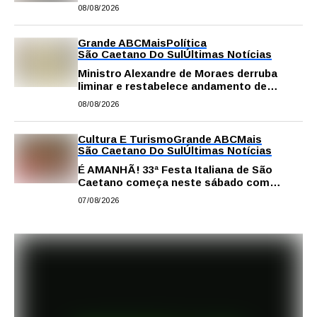
escolha da profissão
08/08/2026
Grande ABC
Mais
Política
São Caetano Do Sul
Últimas Notícias
Ministro Alexandre de Moraes derruba
liminar e restabelece andamento de
comissão processante contra vereador
08/08/2026
Matheus Gianello
Cultura E Turismo
Grande ABC
Mais
São Caetano Do Sul
Últimas Notícias
É AMANHÃ! 33ª Festa Italiana de São
Caetano começa neste sábado com
gastronomia, música e solidariedade
07/08/2026