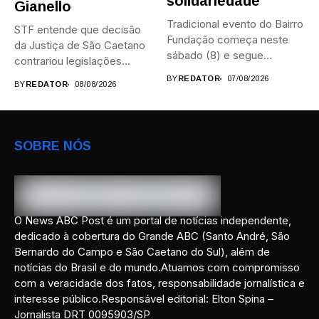
solidariedade
Gianello
Tradicional evento do Bairro
STF entende que decisão
Fundação começa neste
da Justiça de São Caetano
sábado (8) e segue
contrariou legislações
durante...
federais...
BY
REDATOR
07/08/2026
BY
REDATOR
08/08/2026
SOBRE NÓS
O News ABC Post é um portal de notícias independente,
dedicado à cobertura do Grande ABC (Santo André, São
Bernardo do Campo e São Caetano do Sul), além de
notícias do Brasil e do mundo.Atuamos com compromisso
com a veracidade dos fatos, responsabilidade jornalística e
interesse público.Responsável editorial: Elton Spina –
Jornalista DRT 0095903/SP