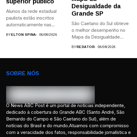
superior público
Desigualdade da
Alunos da rede estadual
Grande SP
paulista estão inscritos
São Caetano do Sul obteve
automaticamente nas
o melhor desempenho no
provas; Candidatos da...
BY
ELTON SPINA
06/08/2026
Mapa da Desigualdade...
BY
REDATOR
06/08/2026
SOBRE NÓS
O News ABC Post é um portal de notícias independente,
dedicado à cobertura do Grande ABC (Santo André, São
Bernardo do Campo e São Caetano do Sul), além de
notícias do Brasil e do mundo.Atuamos com compromisso
com a veracidade dos fatos, responsabilidade jornalística e