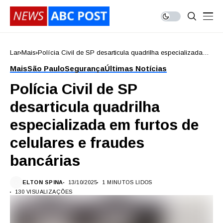
Lar
Mais
Polícia Civil de SP desarticula quadrilha especializada
em furtos de celulares e fraudes bancárias
Mais
São Paulo
Segurança
Últimas Notícias
Polícia Civil de SP
desarticula quadrilha
especializada em furtos de
celulares e fraudes
bancárias
ELTON SPINA
13/10/2025
1 MINUTOS LIDOS
130 VISUALIZAÇÕES