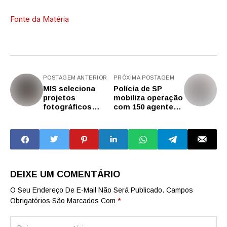
Fonte da Matéria
POSTAGEM ANTERIOR
PRÓXIMA POSTAGEM
MIS seleciona
Polícia de SP
projetos
mobiliza operação
fotográficos
com 150 agentes
inéditos para
em oito cidades
exposição
para combater
adulteração de
bebidas
DEIXE UM COMENTÁRIO
O Seu Endereço De E-Mail Não Será Publicado.
Campos
Obrigatórios São Marcados Com
*