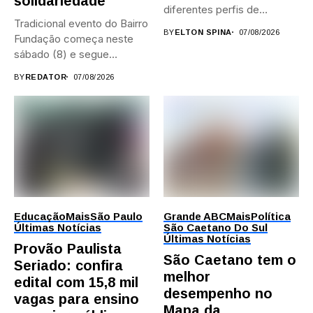
solidariedade
diferentes perfis de
Tradicional evento do Bairro
artistas, produtores,...
BY
ELTON SPINA
07/08/2026
Fundação começa neste
sábado (8) e segue
durante...
BY
REDATOR
07/08/2026
Educação
Mais
São Paulo
Grande ABC
Mais
Política
Últimas Notícias
São Caetano Do Sul
Últimas Notícias
Provão Paulista
São Caetano tem o
Seriado: confira
melhor
edital com 15,8 mil
desempenho no
vagas para ensino
Mapa da