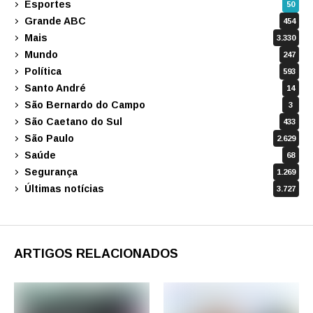
Esportes
50
Grande ABC
454
Mais
3.330
Mundo
247
Política
593
Santo André
14
São Bernardo do Campo
3
São Caetano do Sul
433
São Paulo
2.629
Saúde
68
Segurança
1.269
Últimas notícias
3.727
ARTIGOS RELACIONADOS