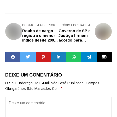
POSTAGEM ANTERIOR
PRÓXIMA POSTAGEM
Roubo de carga
Governo de SP e
registra o menor
Justiça firmam
índice desde 2001
acordo para
no estado de SP
padronizar
destinação de
bens apreendidos
do crime
organizado
DEIXE UM COMENTÁRIO
O Seu Endereço De E-Mail Não Será Publicado.
Campos
Obrigatórios São Marcados Com
*