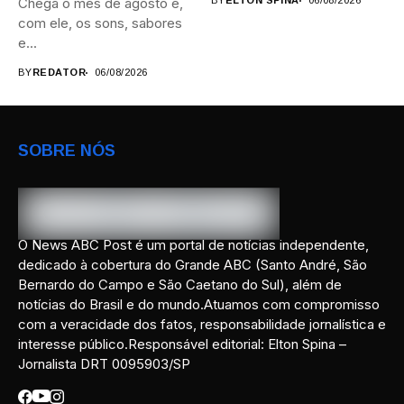
Chega o mês de agosto e,
BY
ELTON SPINA
06/08/2026
com ele, os sons, sabores
e...
BY
REDATOR
06/08/2026
SOBRE NÓS
O News ABC Post é um portal de notícias independente,
dedicado à cobertura do Grande ABC (Santo André, São
Bernardo do Campo e São Caetano do Sul), além de
notícias do Brasil e do mundo.Atuamos com compromisso
com a veracidade dos fatos, responsabilidade jornalística e
interesse público.Responsável editorial: Elton Spina –
Jornalista DRT 0095903/SP