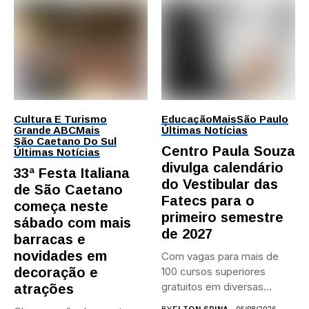
Cultura E Turismo
Educação
Mais
São Paulo
Grande ABC
Mais
Últimas Notícias
São Caetano Do Sul
Centro Paula Souza
Últimas Notícias
divulga calendário
33ª Festa Italiana
do Vestibular das
de São Caetano
Fatecs para o
começa neste
primeiro semestre
sábado com mais
de 2027
barracas e
novidades em
Com vagas para mais de
decoração e
100 cursos superiores
gratuitos em diversas
atrações
áreas,...