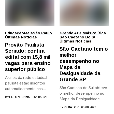
Educação
Mais
São Paulo
Grande ABC
Mais
Política
Últimas Notícias
São Caetano Do Sul
Últimas Notícias
Provão Paulista
São Caetano tem o
Seriado: confira
melhor
edital com 15,8 mil
desempenho no
vagas para ensino
Mapa da
superior público
Desigualdade da
Alunos da rede estadual
Grande SP
paulista estão inscritos
São Caetano do Sul obteve
automaticamente nas
o melhor desempenho no
provas; Candidatos da...
BY
ELTON SPINA
06/08/2026
Mapa da Desigualdade...
BY
REDATOR
06/08/2026